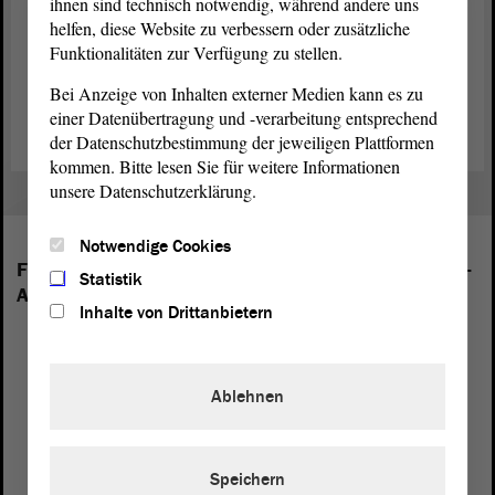
Übersichtsseite für die November-Sitzungen
ihnen sind technisch notwendig, während andere uns
helfen, diese Website zu verbessern oder zusätzliche
Tagesordnung für die November-Sitzungen (PDF; 507.92 KB)
Funktionalitäten zur Verfügung zu stellen.
Zeitplan für die November-Sitzungen (PDF; 465.07 KB)
Bei Anzeige von Inhalten externer Medien kann es zu
einer Datenübertragung und -verarbeitung entsprechend
der Datenschutzbestimmung der jeweiligen Plattformen
kommen. Bitte lesen Sie für weitere Informationen
unsere Datenschutzerklärung.
Notwendige Cookies
Folgende Fraktionen sind im Landtag von Sachsen-
Statistik
Anhalt vertreten:
Inhalte von Drittanbietern
Ablehnen
Speichern