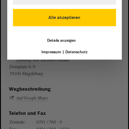
Alle akzeptieren
Details anzeigen
Postanschrift
Impressum
|
Datenschutz
von Sachsen-Anhalt
Landtag
Domplatz 6–9
39104 Magdeburg
Wegbeschreibung
Auf Google Maps
Telefon und Fax
Zentrale:
0391 / 560 - 0
Fax:
0391 / 560 - 1123