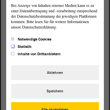
3. Mascha Franke (Norbertusgymnasium Magdeburg)
Bei Anzeige von Inhalten externer Medien kann es zu
4. Anna Strohschein (Goethegymnasium Weißenfels)
einer Datenübertragung und -verarbeitung entsprechend
der Datenschutzbestimmung der jeweiligen Plattformen
kommen. Bitte lesen Sie für weitere Informationen
unsere Datenschutzerklärung.
Notwendige Cookies
Statistik
Inhalte von Drittanbietern
© ltlsa/smü
Gruppenbild der Siegerin Charlotte Michalski (r.) und der drei
Ablehnen
Platzierten mit Landtagspräsident Dr. Gunnar Schellenberger.
Die Debatte der Sekundarstufe II
Speichern
Die Frage für die Sekundarstufe II bot schon mal eine gute
Grundlage für eine spannende
Debatte
mit fliegenden Argumenten:
„Soll in Großstädten die kurzfristige Vermietung von privatem
Alle akzeptieren