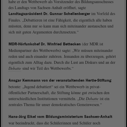
habe er den Wettbewerb als Vorsitzender des Bildungsausschusses
des Landtags von Sachsen-Anhalt eröffnet, sagte
im Vorfeld des
Landtagspräsident Dr. Gunnar Schellenberger
Finales. „Debattieren ist eine Fähigkeit, die eigentlich alle haben
müssten, denn nur so kann man sich miteinander austauschen und
sich mit guten Argumenten durchzusetzen.“
(der MDR ist
MDR-Hörfunkchef Dr. Winfried Bettecken
Medienpartner des Wettbewerbs) sagte: „Wir müssen miteinander
reden und auch einander zuhören. Jemanden zu überzeugen, gehört
eigentlich zum Alltag dazu. Durch die Lust am Diskurs und an der
Debatte
sind wir Teil des Wettbewerbs.“
Ansgar Kemmann von der veranstaltenden Hertie-Stiftung
betonte: „Jugend debattiert“ sei ein Wettbewerb in privat-
öffentlicher Partnerschaft, die Stiftung könne gut zwischen den
unterschiedlichen Institutionen vermitteln. „Die
Debatte
ist ein
zentrales Thema für unser demokratisches Gemeinwesen.“
Hans-Jörg Eikel vom Bildungsministerium Sachsen-Anhalt
war beeindruckt, dass die Schülerinnen und Schüler noch