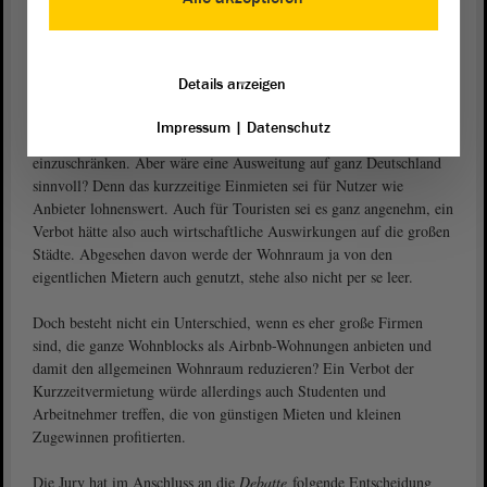
Wohnraum über Onlineportale verboten werden?“ Also Airbnb
ade?!
Es gebe doch sowieso in den Großstädten nur begrenzten
Details anzeigen
Wohnraum, der knappe Wohnraum würde so noch stärker
eingeschränkt. In Berlin beispielsweise werde mit einem
Impressum
|
Datenschutz
„Zweckentfremdungsverbot von Wohnraum“ versucht, Airbnb
einzuschränken. Aber wäre eine Ausweitung auf ganz Deutschland
sinnvoll? Denn das kurzzeitige Einmieten sei für Nutzer wie
Anbieter lohnenswert. Auch für Touristen sei es ganz angenehm, ein
Verbot hätte also auch wirtschaftliche Auswirkungen auf die großen
Städte. Abgesehen davon werde der Wohnraum ja von den
eigentlichen Mietern auch genutzt, stehe also nicht per se leer.
Doch besteht nicht ein Unterschied, wenn es eher große Firmen
sind, die ganze Wohnblocks als Airbnb-Wohnungen anbieten und
damit den allgemeinen Wohnraum reduzieren? Ein Verbot der
Kurzzeitvermietung würde allerdings auch Studenten und
Arbeitnehmer treffen, die von günstigen Mieten und kleinen
Zugewinnen profitierten.
Die Jury hat im Anschluss an die
Debatte
folgende Entscheidung