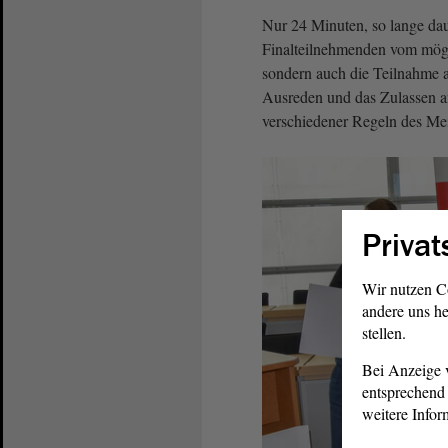
Nur 24 Minuten, so lange da
Finalteilnehmenden vom möglic
sondern auch die Teilnahme 
Ausreden und das Zulassen a
verschiedener Regeln des Me
Privat
Wir nutzen C
andere uns he
stellen.
Bei Anzeige v
entsprechend 
weitere Infor