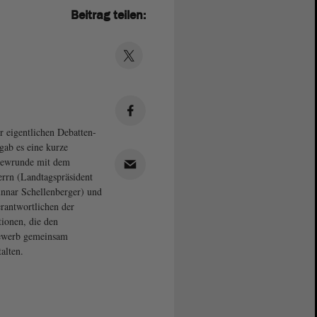
Beitrag teilen:
r eigentlichen Debatten-
 gab es eine kurze
iewrunde mit dem
rrn (Landtagspräsident
nnar Schellenberger) und
rantwortlichen der
tionen, die den
ewerb gemeinsam
alten.