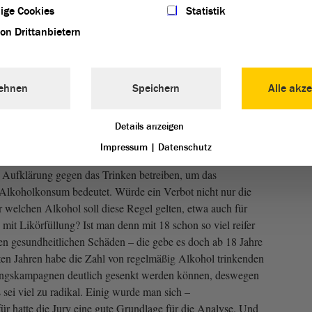
ige Cookies
Statistik
von Drittanbietern
kundarstufe I
 unter 18 Jahren verboten werden?“ lautete die Frage für die
ehnen
Speichern
Alle akze
tra wurden einander gegenübergestellt – natürlich als
retenen Meinungen sind nicht automatisch die der
n in erster Linie der Diskussion.
Details anzeigen
Impressum
|
Datenschutz
nte: Alkohol hat negative Folgen für die körperliche
 Aufklärung gegen das Trinken betreiben, um das
 Alkoholkonsum bedeutet. Würde ein Verbot nicht nur die
ür welchen Alkohol soll diese Regel gelten, etwa auch für
it Likörfüllung? Ist man denn mit 18 schon so viel reifer
den gesundheitlichen Schäden – die gebe es doch ab 18 Jahre
ten Jahren habe die Zahl von regelmäßig Alkohol trinkenden
ungskampagnen deutlich gesenkt werden können, deswegen
s sei viel zu radikal. Einig wurde man sich –
ür hatte die Jury eine gute Grundlage für die Analyse. Und