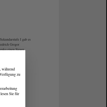
 Sekundarstufe I gab es
iedrich Gregor
enko einen Sieger.
g, während
r Verfügung zu
erarbeitung
lesen Sie für