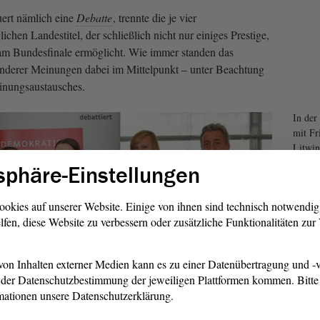
uert nämlich eine
Debatte
, trennte die je vier
hen Landestitel, der schließlich nicht nur einiges Prestige,
am Bundesfinale ermöglicht. Wie immer standen das
nderer Meinungen dabei im Mittelpunkt – unter Beachtung
inungsaustausches.
In der
mit Fr
Litwin
sphäre-Einstellungen
ookies auf unserer Website. Einige von ihnen sind technisch notwendi
lfen, diese Website zu verbessern oder zusätzliche Funktionalitäten zu
on Inhalten externer Medien kann es zu einer Datenübertragung und -v
der Datenschutzbestimmung der jeweiligen Plattformen kommen. Bitte 
mationen unsere Datenschutzerklärung.