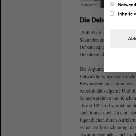
Notwend
© ltlsa/smü
Inhalte 
Die Debatte der Se
„Soll Alkohol für Jugendliche
Abl
Sekundarstufe I. Pro und Kon
Debattierspiel, denn die vert
Debattierenden, sondern diene
Die Argumente waren altbekan
Entwicklung, man solle mehr
Bewusstsein zu stärken, was
Attraktivität steigern? Und f
Schnapspralinen und Kuchen m
als mit 16? Und was ist mit 
auch immer noch. In den letz
Jugendlichen durch Aufklär
sei ein Verbot nicht nötig, da
erwartungsgemäß – nicht; daf