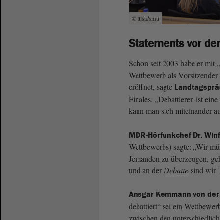
© ltlsa/smü
Statements vor de
Schon seit 2003 habe er mit 
Wettbewerb als Vorsitzender
eröffnet, sagte
Landtagspräs
Finales. „Debattieren ist eine
kann man sich miteinander a
MDR-Hörfunkchef Dr. Winf
Wettbewerbs) sagte: „Wir mü
Jemanden zu überzeugen, geh
und an der
Debatte
sind wir 
Ansgar Kemmann von der v
debattiert“ sei ein Wettbewerb
zwischen den unterschiedliche