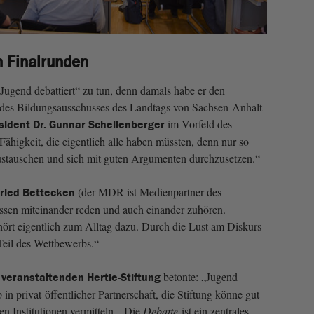
n Finalrunden
„Jugend debattiert“ zu tun, denn damals habe er den
 des Bildungsausschusses des Landtags von Sachsen-Anhalt
im Vorfeld des
ident Dr. Gunnar Schellenberger
 Fähigkeit, die eigentlich alle haben müssten, denn nur so
ustauschen und sich mit guten Argumenten durchzusetzen.“
(der MDR ist Medienpartner des
ried Bettecken
ssen miteinander reden und auch einander zuhören.
ört eigentlich zum Alltag dazu. Durch die Lust am Diskurs
Teil des Wettbewerbs.“
betonte: „Jugend
eranstaltenden Hertie-Stiftung
 in privat-öffentlicher Partnerschaft, die Stiftung könne gut
n Institutionen vermitteln. „Die
Debatte
ist ein zentrales