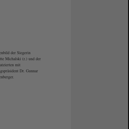
nbild der Siegerin
tte Michalski (r.) und der
atzierten mit
gspräsident Dr. Gunnar
enberger.