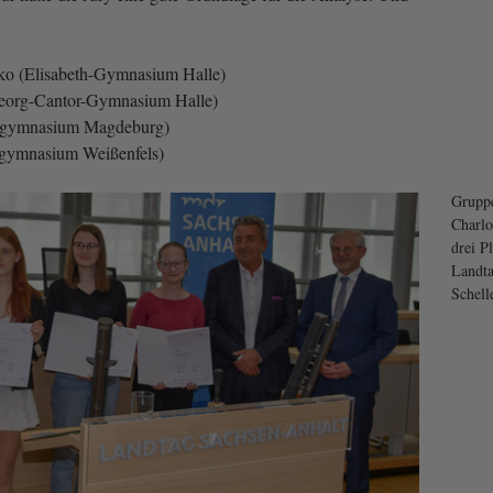
nko (Elisabeth-Gymnasium Halle)
eorg-Cantor-Gymnasium Halle)
usgymnasium Magdeburg)
egymnasium Weißenfels)
Gruppe
Charlo
drei Pl
Landta
Schell