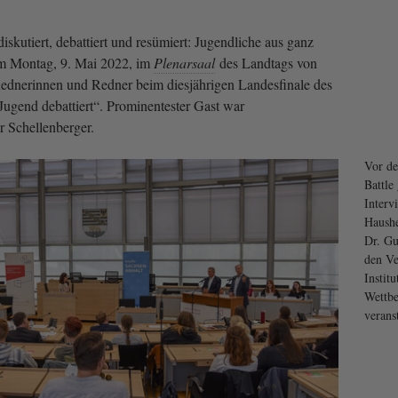
diskutiert, debattiert und resümiert: Jugendliche aus ganz
am Montag, 9. Mai 2022, im
Plenarsaal
des Landtags von
Rednerinnen und Redner beim diesjährigen Landesfinale des
ugend debattiert“. Prominentester Gast war
 Schellenberger.
Vor de
Battle
Interv
Haushe
Dr. Gu
den Ve
Institu
Wettb
veranst