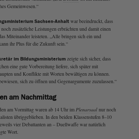
ches Gemeinwesen.“
war beeindruckt, dass
ungsministerium Sachsen-Anhalt
 noch zusätzliche Leistungen erbrächten und damit einen
as Miteinander leisteten. „Alle bringen sich ein und
kann ihr Plus für die Zukunft sein.“
zeigte sich sicher, dass
kretär im Bildungsministerium
en eine gute Vorbereitung liefere, sich später mit
upten und Konflikte mit Worten bewältigen zu können.
 bewiesen, sich zu öffnen und Gegenargumente zuzulassen.“
den am Nachmittag
den am Vormittag waren ab 14 Uhr im
Plenarsaal
nur noch
nalisten übriggeblieben. In den beiden Klassenstufen 8–10
eweils vier Debattanten an – Duellwaffe war natürlich
egte Wort.