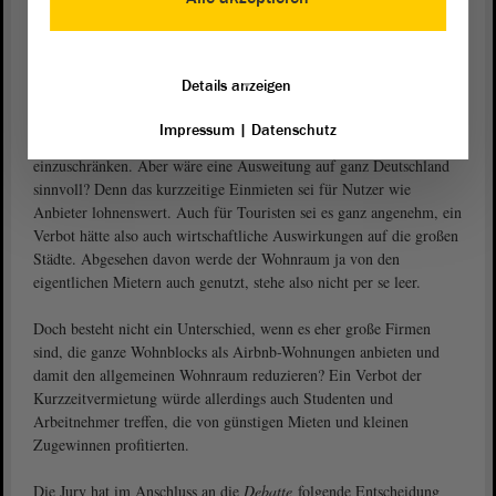
Wohnraum über Onlineportale verboten werden?“ Also Airbnb
ade?!
Es gebe doch sowieso in den Großstädten nur begrenzten
Details anzeigen
Wohnraum, der knappe Wohnraum würde so noch stärker
eingeschränkt. In Berlin beispielsweise werde mit einem
Impressum
|
Datenschutz
„Zweckentfremdungsverbot von Wohnraum“ versucht, Airbnb
einzuschränken. Aber wäre eine Ausweitung auf ganz Deutschland
sinnvoll? Denn das kurzzeitige Einmieten sei für Nutzer wie
Anbieter lohnenswert. Auch für Touristen sei es ganz angenehm, ein
Verbot hätte also auch wirtschaftliche Auswirkungen auf die großen
Städte. Abgesehen davon werde der Wohnraum ja von den
eigentlichen Mietern auch genutzt, stehe also nicht per se leer.
Doch besteht nicht ein Unterschied, wenn es eher große Firmen
sind, die ganze Wohnblocks als Airbnb-Wohnungen anbieten und
damit den allgemeinen Wohnraum reduzieren? Ein Verbot der
Kurzzeitvermietung würde allerdings auch Studenten und
Arbeitnehmer treffen, die von günstigen Mieten und kleinen
Zugewinnen profitierten.
Die Jury hat im Anschluss an die
Debatte
folgende Entscheidung