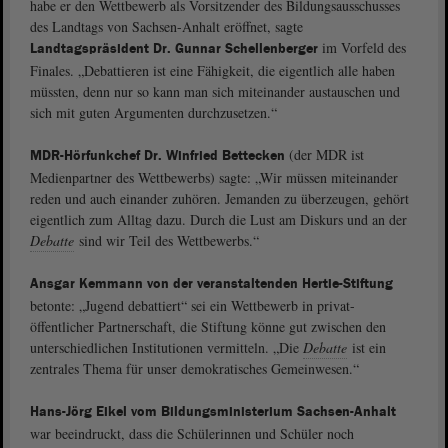
habe er den Wettbewerb als Vorsitzender des Bildungsausschusses
des Landtags von Sachsen-Anhalt eröffnet, sagte
im Vorfeld des
Landtagspräsident Dr. Gunnar Schellenberger
Finales. „Debattieren ist eine Fähigkeit, die eigentlich alle haben
müssten, denn nur so kann man sich miteinander austauschen und
sich mit guten Argumenten durchzusetzen.“
(der MDR ist
MDR-Hörfunkchef Dr. Winfried Bettecken
Medienpartner des Wettbewerbs) sagte: „Wir müssen miteinander
reden und auch einander zuhören. Jemanden zu überzeugen, gehört
eigentlich zum Alltag dazu. Durch die Lust am Diskurs und an der
Debatte
sind wir Teil des Wettbewerbs.“
Ansgar Kemmann von der veranstaltenden Hertie-Stiftung
betonte: „Jugend debattiert“ sei ein Wettbewerb in privat-
öffentlicher Partnerschaft, die Stiftung könne gut zwischen den
unterschiedlichen Institutionen vermitteln. „Die
Debatte
ist ein
zentrales Thema für unser demokratisches Gemeinwesen.“
Hans-Jörg Eikel vom Bildungsministerium Sachsen-Anhalt
war beeindruckt, dass die Schülerinnen und Schüler noch