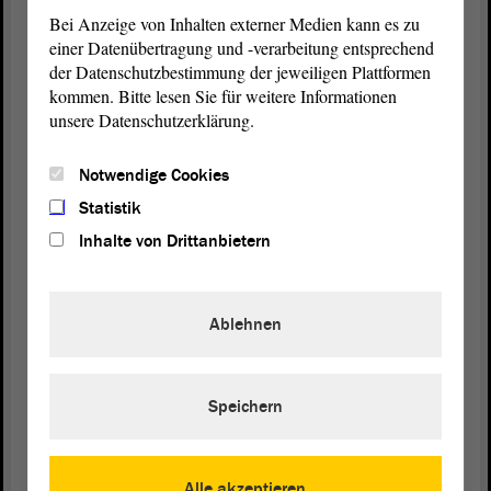
3. Mascha Franke (Norbertusgymnasium Magdeburg)
Bei Anzeige von Inhalten externer Medien kann es zu
4. Anna Strohschein (Goethegymnasium Weißenfels)
einer Datenübertragung und -verarbeitung entsprechend
der Datenschutzbestimmung der jeweiligen Plattformen
kommen. Bitte lesen Sie für weitere Informationen
unsere Datenschutzerklärung.
Notwendige Cookies
Statistik
Inhalte von Drittanbietern
© ltlsa/smü
Gruppenbild der Siegerin Charlotte Michalski (r.) und der drei
Ablehnen
Platzierten mit Landtagspräsident Dr. Gunnar Schellenberger.
Die Debatte der Sekundarstufe II
Speichern
Die Frage für die Sekundarstufe II bot schon mal eine gute
Grundlage für eine spannende
Debatte
mit fliegenden Argumenten:
„Soll in Großstädten die kurzfristige Vermietung von privatem
Alle akzeptieren