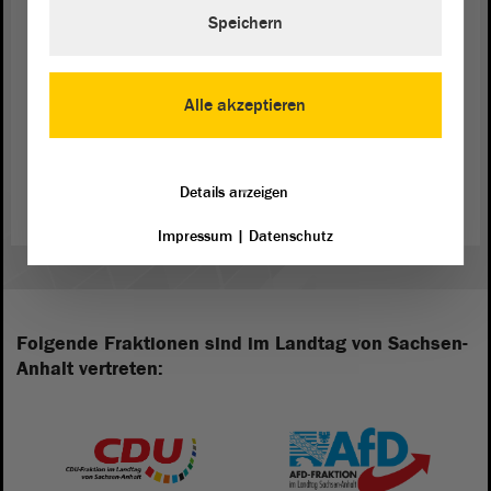
experimentieren“ (150 Euro) an Oskar Mas und Ole Mewes für ihre
Speichern
Farb-Lego-Sortiermaschine.
Wie es weitergeht
Alle akzeptieren
Nach den Landeswettbewerben im März und April findet das 57.
Bundesfinale vom 26. bis 29. Mai 2022 in Lübeck statt –
gemeinsam ausgerichtet von der Stiftung Jugend forscht e. V. und
dem Forschungsforum Schleswig-Holstein e. V.
Details anzeigen
Impressum
|
Datenschutz
Folgende Fraktionen sind im Landtag von Sachsen-
Anhalt vertreten: