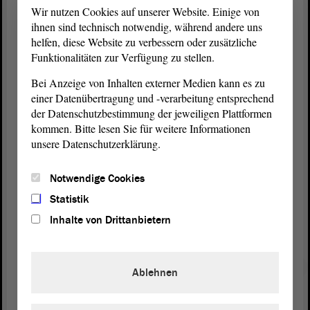
Fachgebiet-
Wir nutzen Cookies auf unserer Website. Einige von
-Landessiegerin Anne Marie Bobes (15) vom Markgraf-
Physik
ihnen sind technisch notwendig, während andere uns
Albrecht-Gymnasium Osterburg entwickelte daher eine technische
helfen, diese Website zu verbessern oder zusätzliche
Lösung, um Straßenlaternen künftig individuell mit Windkraft zu
Funktionalitäten zur Verfügung zu stellen.
betreiben. Dafür verbesserte sie die Oberflächenprofile sogenannter
Helix-Rotoren zur optimalen Nutzung der kinetischen Energie des
Bei Anzeige von Inhalten externer Medien kann es zu
Windes.
einer Datenübertragung und -verarbeitung entsprechend
der Datenschutzbestimmung der jeweiligen Plattformen
Chris Julian Erdmann (19) und Finja Alpert (17) vom
kommen. Bitte lesen Sie für weitere Informationen
Winckelmann-Gymnasium Stendal überzeugten die Jury im
unsere Datenschutzerklärung.
. Die beiden befassten sich mit der Frage, wie
Fachgebiet Technik
sich die Energieeffizienz von Niedrigenergiehäusern weiter steigern
lässt. Sie entwickelten den Prototypen einer neuartigen sogenannten
Notwendige Cookies
Raffstoreanlage, bei der die verdunkelnden Fensterlamellen durch
Statistik
flexible, monokristalline Solarmodule ersetzt wurden.
Inhalte von Drittanbietern
Sonderpreise des Landtagspräsidenten
Landtagspräsident Dr. Gunnar Schellenberger fungierte als
Schirmherr des Wettbewerbs in Sachsen-Anhalt. Er vergab
Ablehnen
dementsprechend auch zwei Sonderpreise: im Bereich „Jugend
forscht“ (250 Euro) an Anne Marie Bobes und im Bereich „Schüler