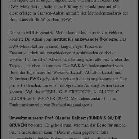
DWA-Merkblatt enthalte keine Prüfung zur Funktionskontrolle,
diese erfolge in Sachsen-Anhalt mithilfe des Methodenstandards der
Bundesanstalt für Wasserbau (BAW).
Der vom MULE genutzte Methodenstandard strotze vor Fehlern,
konterte Dr. Adam vom
. Das
Institut für angewandte Ökologie
DWA-Merkblatt sei in einem langwierigen Prozess in
Zusammenarbeit mit verschiedenen Anzuhörenden erarbeitet
worden. Für sie ist entscheidend, dass möglichst alle Fische über die
Treppe auch oben ankommen. Der BWK-Methodenstandard vom
Bund der Ingenieure für Wasserwirtschaft, Abfallwirtschaft und
Kulturbau (BWK) gebe sich bereits mit einem angekommenen Tier
pro Art zufrieden, um einen erfolgreichen Aufstieg vermerken zu
können. (Vgl. dazu: EBEL, G, F. FREDRICH, A. GLUCH, C.
LECOUR & F. WAGNER (2006): Methodenstandard für die
Funktionskontrolle von Fischaufstiegsanlagen.)
Umweltministerin Prof. Claudia Dalbert (BÜNDNIS 90/DIE
betonte: „Es gehe darum, wie man das Beste für unsere
GRÜNEN)
Fische herausholen kann!“ Dazu müssten gegebenenfalls
Unterschiede in beiden Dokumenten nochmal geprüft werden.