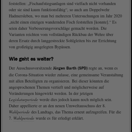
feststellen: „Fischaufstiegsanlagen sind vielfach nicht vorhanden
oder sie sind kaum funktionsfähig“, so auch am Doppelwehr
Hadmersleben, wo man bei mehreren Untersuchungen im Jahr 2020
„nicht einen einzigen wandernden Fisch feststellen [konnte].“ Es
seien daher Verbesserungsvorschläge gemacht worden. Die
Varianten reichten vom vollständigen Rückbau der Wehre über
deren Ersatz durch langgestreckte Sohlgleiten bis zur Errichtung
von großzügig ausgelegten Bypässen.
Wie geht es weiter?
Der Ausschussvorsitzende
regte an, wenn es
Jürgen Barth (SPD)
die Corona-Situation wieder zulasse, eine gemeinsame Veranstaltung
mit allen Beteiligten zu organisieren. Bei dieser könnten die
angesprochenen Themen vertieft und möglicherweise auf
Veränderungen hingewirkt werden. In der jetzigen
Legislaturperiode
werde dies jedoch kaum noch möglich sein.
Daher appellierte er an den neuen Umweltausschuss der 8.
Wahlperiode
des Landtags, das Thema erneut aufzugreifen. Für die
7.
Wahlperiode
wurde es für erledigt erklärt.