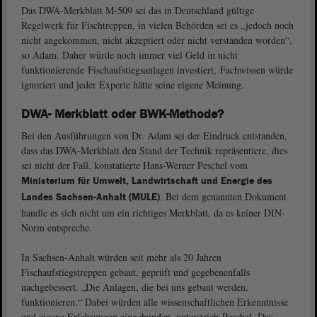
Das DWA-Merkblatt M-509 sei das in Deutschland gültige
Regelwerk für Fischtreppen, in vielen Behörden sei es „jedoch noch
nicht angekommen, nicht akzeptiert oder nicht verstanden worden“,
so Adam. Daher würde noch immer viel Geld in nicht
funktionierende Fischaufstiegsanlagen investiert, Fachwissen würde
ignoriert und jeder Experte hätte seine eigene Meinung.
DWA- Merkblatt oder BWK-Methode?
Bei den Ausführungen von Dr. Adam sei der Eindruck entstanden,
dass das DWA-Merkblatt den Stand der Technik repräsentiere, dies
sei nicht der Fall, konstatierte Hans-Werner Peschel vom
Ministerium für Umwelt, Landwirtschaft und Energie des
. Bei dem genannten Dokument
Landes Sachsen-Anhalt (MULE)
handle es sich nicht um ein richtiges Merkblatt, da es keiner DIN-
Norm entspreche.
In Sachsen-Anhalt würden seit mehr als 20 Jahren
Fischaufstiegstreppen gebaut, geprüft und gegebenenfalls
nachgebessert. „Die Anlagen, die bei uns gebaut werden,
funktionieren.“ Dabei würden alle wissenschaftlichen Erkenntnisse
und eigene Erfahrungen eingebunden, unterstrich Peschel. Das