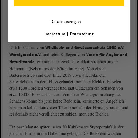
durchaus Sinn, dass Fachleute sich vor Ort mit den Bürgern träfen
und anhand von Protokollen über die Funktionskontrollen ins
Gespräch kämen. Auf diese Weise könnten mögliche Probleme
Details anzeigen
besser verstanden und gelöst werden.
Impressum
|
Datenschutz
Umweltkatastrophen an Holtemme entschädigen
Ulrich Eichler, vom
Wildfisch- und Gewässerschutz 1985 e.V.
und seine Kollegen vom
Wernigerode e.V.
Verein für Angler und
, erinnerten an zwei Umweltkatastrophen an der
Naturfreunde
Holtemme (Nebenfluss der Börde im Harz). Von einem
Batteriebetrieb sind dort Ende 2019 etwa 4 Kubikmeter
Schwefelsäure in dem Fluss gelandet, berichtet Eichler. Es seien
etwa 1200 Forellen verendet und laut Gutachten ein Schaden von
etwa 10.000 Euro entstanden. Von einer Wiedergutmachung des
Schadens könne bis jetzt keine Rede sein, kritisierte er. Angeblich
habe man keinen konkreten Täter innerhalb der Firma gefunden und
sei deshalb nicht verpflichtet zu zahlen, monierte Eichler.
Ein paar Monate später seien 30 Kubikmeter Styroporabfälle der
gleichen Firma in die Holtemme gelangt. Die Behörden wussten