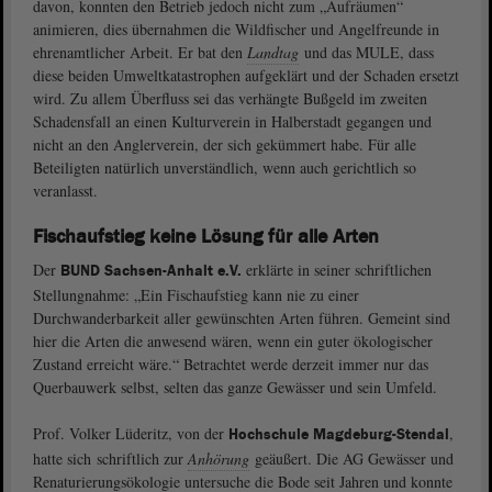
davon, konnten den Betrieb jedoch nicht zum „Aufräumen“
animieren, dies übernahmen die Wildfischer und Angelfreunde in
ehrenamtlicher Arbeit. Er bat den
Landtag
und das MULE, dass
diese beiden Umweltkatastrophen aufgeklärt und der Schaden ersetzt
wird. Zu allem Überfluss sei das verhängte Bußgeld im zweiten
Schadensfall an einen Kulturverein in Halberstadt gegangen und
nicht an den Anglerverein, der sich gekümmert habe. Für alle
Beteiligten natürlich unverständlich, wenn auch gerichtlich so
veranlasst.
Fischaufstieg keine Lösung für alle Arten
Der
erklärte in seiner schriftlichen
BUND Sachsen-Anhalt e.V.
Stellungnahme: „Ein Fischaufstieg kann nie zu einer
Durchwanderbarkeit aller gewünschten Arten führen. Gemeint sind
hier die Arten die anwesend wären, wenn ein guter ökologischer
Zustand erreicht wäre.“ Betrachtet werde derzeit immer nur das
Querbauwerk selbst, selten das ganze Gewässer und sein Umfeld.
Prof. Volker Lüderitz, von der
,
Hochschule Magdeburg-Stendal
hatte sich schriftlich zur
Anhörung
geäußert. Die AG Gewässer und
Renaturierungsökologie untersuche die Bode seit Jahren und konnte