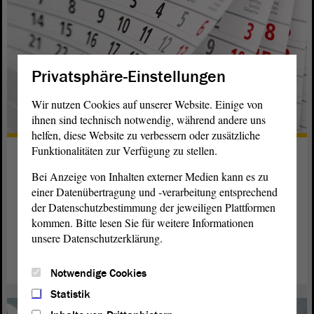
Privatsphäre-Einstellungen
Wir nutzen Cookies auf unserer Website. Einige von
ihnen sind technisch notwendig, während andere uns
helfen, diese Website zu verbessern oder zusätzliche
Funktionalitäten zur Verfügung zu stellen.
Terminübersichten
Bei Anzeige von Inhalten externer Medien kann es zu
Hier finden Sie die Jahres- und jeweilige Wochenübersicht
einer Datenübertragung und -verarbeitung entsprechend
der Landtags- und Ausschusssitzungen sowie die
der Datenschutzbestimmung der jeweiligen Plattformen
Jahresplanung der Plenarsitzungen auf einen Blick.
kommen. Bitte lesen Sie für weitere Informationen
unsere Datenschutzerklärung.
weiterlesen
Notwendige Cookies
Statistik