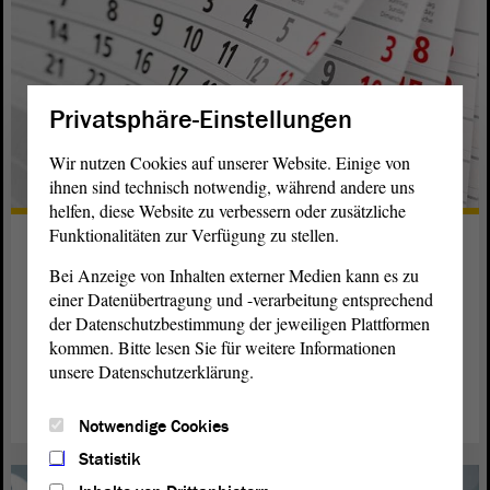
Privatsphäre-Einstellungen
Wir nutzen Cookies auf unserer Website. Einige von
ihnen sind technisch notwendig, während andere uns
helfen, diese Website zu verbessern oder zusätzliche
Funktionalitäten zur Verfügung zu stellen.
Terminübersichten
Bei Anzeige von Inhalten externer Medien kann es zu
Hier finden Sie die Jahres- und jeweilige Wochenübersicht
einer Datenübertragung und -verarbeitung entsprechend
der Landtags- und Ausschusssitzungen sowie die
der Datenschutzbestimmung der jeweiligen Plattformen
Jahresplanung der Plenarsitzungen auf einen Blick.
kommen. Bitte lesen Sie für weitere Informationen
unsere Datenschutzerklärung.
weiterlesen
Notwendige Cookies
Statistik