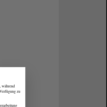
g, während
r Verfügung zu
erarbeitung