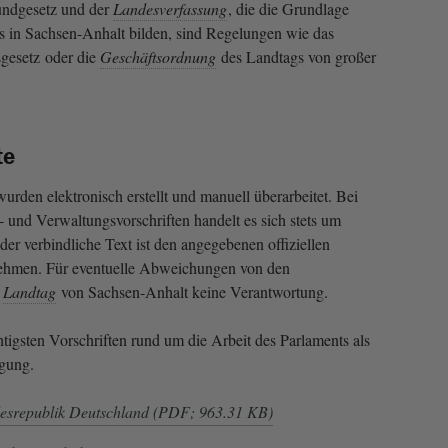
undgesetz und der
Landesverfassung
, die die Grundlage
ns in Sachsen-Anhalt bilden, sind Regelungen wie das
sgesetz oder die
Geschäftsordnung
des Landtags von großer
te
urden elektronisch erstellt und manuell überarbeitet. Bei
und Verwaltungsvorschriften handelt es sich stets um
der verbindliche Text ist den angegebenen offiziellen
nehmen. Für eventuelle Abweichungen von den
r
Landtag
von Sachsen-Anhalt keine Verantwortung.
tigsten Vorschriften rund um die Arbeit des Parlaments als
gung.
desrepublik Deutschland (PDF; 963.31 KB)