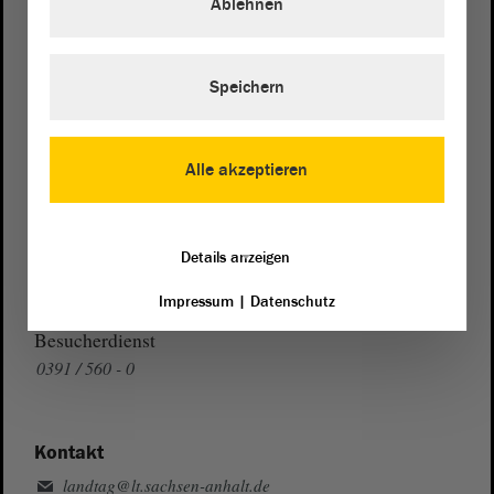
Ablehnen
Wegbeschreibung
Auf Google Maps
Speichern
Telefon und Fax
Alle akzeptieren
Zentrale:
0391 / 560 - 0
Fax:
0391 / 560 - 1123
Presse- und Öffentlichkeitsarbeit
Details anzeigen
0391 / 560 - 0
Impressum
|
Datenschutz
Besucherdienst
0391 / 560 - 0
Kontakt
landtag@lt.sachsen-anhalt.de