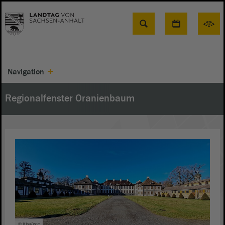
Suche
Navigation
Regionalfenster Oranienbaum
© ltlsa/goe