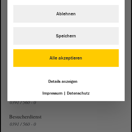
Postanschrift
von Sachsen-Anhalt
Landtag
Ablehnen
Domplatz 6–9
39104 Magdeburg
Speichern
Wegbeschreibung
Auf Google Maps
Alle akzeptieren
Telefon und Fax
Zentrale:
0391 / 560 - 0
Fax:
0391 / 560 - 1123
Details anzeigen
Impressum
|
Datenschutz
Presse- und Öffentlichkeitsarbeit
0391 / 560 - 0
Besucherdienst
0391 / 560 - 0