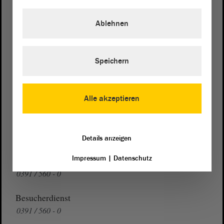
Postanschrift
von Sachsen-Anhalt
Landtag
Ablehnen
Domplatz 6–9
39104 Magdeburg
Speichern
Wegbeschreibung
Auf Google Maps
Alle akzeptieren
Telefon und Fax
Zentrale:
0391 / 560 - 0
Fax:
0391 / 560 - 1123
Details anzeigen
Impressum
|
Datenschutz
Presse- und Öffentlichkeitsarbeit
0391 / 560 - 0
Besucherdienst
0391 / 560 - 0