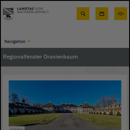
Suche
Navigation
Regionalfenster Oranienbaum
© ltlsa/goe