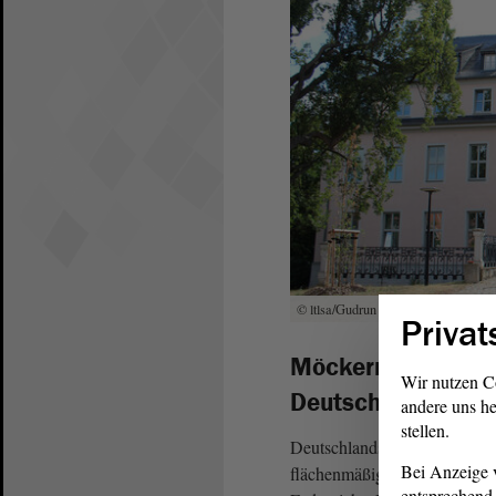
© ltlsa/Gudrun Oelze
Privat
Möckern – Viertgr
Wir nutzen C
Deutschlands mit 
andere uns he
stellen.
Deutschlands viertgrößte Stad
Bei Anzeige v
flächenmäßigen Ausdehnung dü
entsprechend 