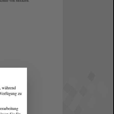
schule von Möckern.
g, während
r Verfügung zu
erarbeitung
lesen Sie für