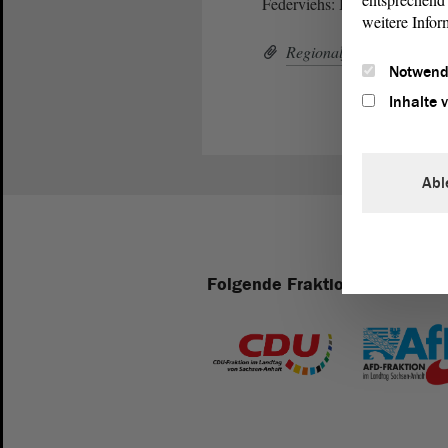
Federviehs: Broiler aus Möck
weitere Infor
Regionalfenster Möcker
Notwend
Inhalte 
Abl
Folgende Fraktionen sind im 