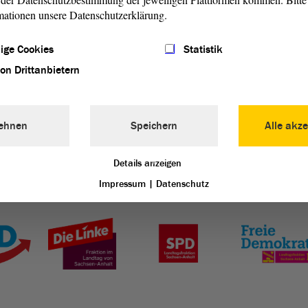
ern und Störche in Loburg.
mationen unsere Datenschutzerklärung.
n (PDF; 5.8 MB)
ige Cookies
Statistik
von Drittanbietern
ehnen
Speichern
Alle akze
Details anzeigen
Impressum
|
Datenschutz
Landtag von Sachsen-Anhalt vertreten: