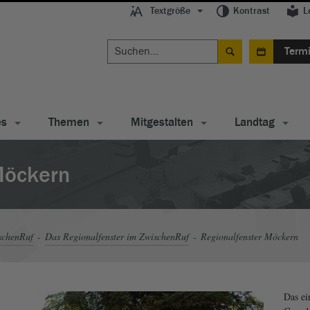
Textgröße
Kontrast
L
Term
es
Themen
Mitgestalten
Landtag
Möckern
schenRuf
Das Regionalfenster im ZwischenRuf
Regionalfenster Möckern
Das ein