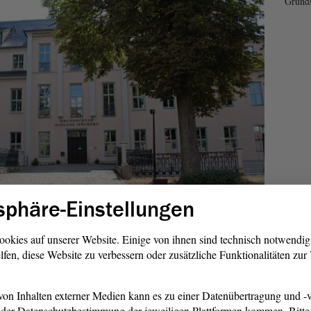
Grund
sphäre-Einstellungen
ößte Stadt
ookies auf unserer Website. Einige von ihnen sind technisch notwendi
nur rund 13 000
lfen, diese Website zu verbessern oder zusätzliche Funktionalitäten zu
t liegt im Jerichower Land. Doch nicht ob ihrer
on Inhalten externer Medien kann es zu einer Datenübertragung und -v
rfte sie vielen ein Begriff sein, sondern wegen ihres
der Datenschutzbestimmung der jeweiligen Plattformen kommen. Bitte 