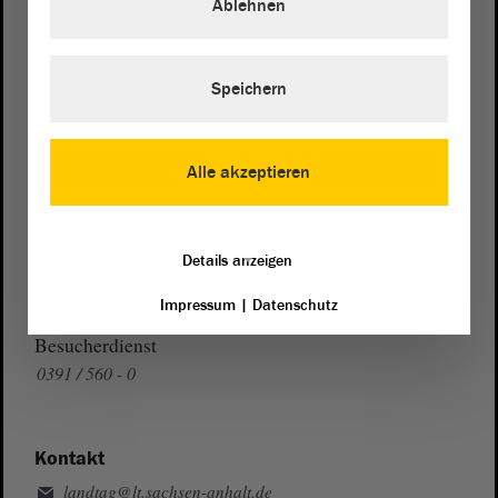
Ablehnen
Wegbeschreibung
Auf Google Maps
Speichern
Telefon und Fax
Alle akzeptieren
Zentrale:
0391 / 560 - 0
Fax:
0391 / 560 - 1123
Presse- und Öffentlichkeitsarbeit
Details anzeigen
0391 / 560 - 0
Impressum
|
Datenschutz
Besucherdienst
0391 / 560 - 0
Kontakt
landtag@lt.sachsen-anhalt.de