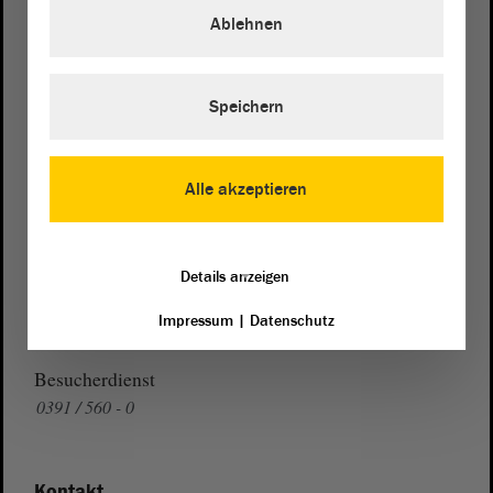
Domplatz 6–9
Ablehnen
39104 Magdeburg
Wegbeschreibung
Speichern
Auf Google Maps
Telefon und Fax
Alle akzeptieren
Zentrale:
0391 / 560 - 0
Fax:
0391 / 560 - 1123
Details anzeigen
Presse- und Öffentlichkeitsarbeit
Impressum
|
Datenschutz
0391 / 560 - 0
Besucherdienst
0391 / 560 - 0
Kontakt