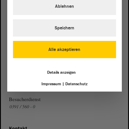
Domplatz 6–9
Ablehnen
39104 Magdeburg
Wegbeschreibung
Speichern
Auf Google Maps
Telefon und Fax
Alle akzeptieren
Zentrale:
0391 / 560 - 0
Fax:
0391 / 560 - 1123
Details anzeigen
Presse- und Öffentlichkeitsarbeit
Impressum
|
Datenschutz
0391 / 560 - 0
Besucherdienst
0391 / 560 - 0
Kontakt