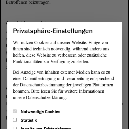
Betroffenen beizutragen.
A
Ausgleichsmandat
Privatsphäre-Einstellungen
Ausgleichsmandate dienen dazu, die bei der Wahl zustande
gekommenen Überhangmandate so auszugleichen, dass andere
Wir nutzen Cookies auf unserer Website. Einige von
Parteien, die keine Überhangmandate bekommen haben, nicht
ihnen sind technisch notwendig, während andere uns
benachteiligt werden. Ziel ist es, eine Zusammensetzung des
helfen, diese Website zu verbessern oder zusätzliche
Parlaments zu erreichen, die der Zweitstimmenverteilung
Funktionalitäten zur Verfügung zu stellen.
entspricht.
Bei Anzeige von Inhalten externer Medien kann es zu
einer Datenübertragung und -verarbeitung entsprechend
A
der Datenschutzbestimmung der jeweiligen Plattformen
Ausschuss
kommen. Bitte lesen Sie für weitere Informationen
Die intensivste Auseinandersetzung der Abgeordneten mit
unsere Datenschutzerklärung.
bestimmten Themen findet in den Ausschüssen statt. Sie bereiten
die Themen für die Plenarsitzung vor und geben
Notwendige Cookies
Beschlussempfehlungen ab.
Statistik