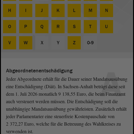
H
I
J
K
L
M
N
O
P
Q
R
S
T
U
V
W
X
Y
Z
0-9
A
Abgeordnetenentschädigung
Jeder Abgeordnete erhält für die Dauer seiner Mandatsausübung
eine Entschädigung (Diät). In Sachsen-Anhalt beträgt diese seit
dem 1. Juli 2026 monatlich 9 138,55 Euro, die beim Finanzamt
auch versteuert werden müssen. Die Entschädigung soll die
unabhängige Mandatsausübung gewährleisten. Zusätzlich erhält
jeder Parlamentarier eine steuerfreie Kostenpauschale von
2 372,27 Euro, welche für die Betreuung des Wahlkreises zu
verwenden ist.