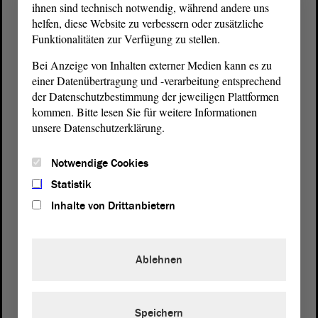
ihnen sind technisch notwendig, während andere uns
helfen, diese Website zu verbessern oder zusätzliche
Funktionalitäten zur Verfügung zu stellen.
Bei Anzeige von Inhalten externer Medien kann es zu
einer Datenübertragung und -verarbeitung entsprechend
der Datenschutzbestimmung der jeweiligen Plattformen
kommen. Bitte lesen Sie für weitere Informationen
unsere Datenschutzerklärung.
Postanschrift
von Sachsen-Anhalt
Landtag
Notwendige Cookies
Domplatz 6–9
Statistik
39104 Magdeburg
Inhalte von Drittanbietern
Wegbeschreibung
Auf Google Maps
Ablehnen
Telefon und Fax
Zentrale:
0391 / 560 - 0
Speichern