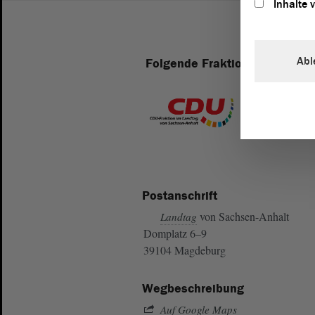
Inhalte 
Abl
Folgende Fraktionen sind im 
Postanschrift
von Sachsen-Anhalt
Landtag
Domplatz 6–9
39104 Magdeburg
Wegbeschreibung
Auf Google Maps