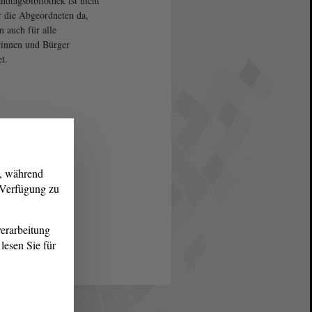
ndtagsbibliothek ist nicht
r die Abgeordneten da,
n auch für alle
innen und Bürger
t.
g, während
r Verfügung zu
erarbeitung
lesen Sie für