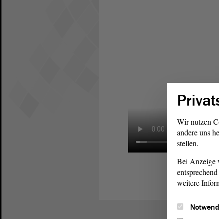
Privat
Wir nutzen C
andere uns he
stellen.
Bei Anzeige v
entsprechend 
weitere Infor
Notwend