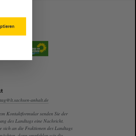
ptieren
t
tag@lt.sachsen-anhalt.de
sem Kontaktformular senden Sie der
ung des Landtags eine Nachricht.
e sich an die Fraktionen des Landtags
 möchten, dann empfehlen wir die