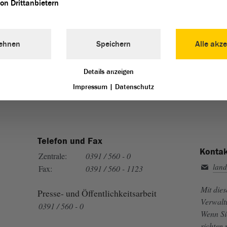
von Drittanbietern
ehnen
Speichern
Alle akze
Landtag von Sachsen-Anhalt vertreten:
Details anzeigen
Impressum
|
Datenschutz
Telefon und Fax
Kontak
Zentrale:
0391 / 560 - 0
land
Fax:
0391 / 560 - 1123
Mit die
Presse- und Öffentlichkeitsarbeit
Verwalt
0391 / 560 - 0
Wenn Si
richten