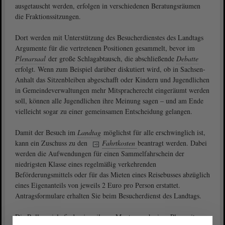
ausgetauscht werden, erfolgen in verschiedenen Beratungsräumen
die Fraktionssitzungen.
Dort werden mit Unterstützung des Besucherdienstes des Landtags
Argumente für die vertretenen Positionen gesammelt, bevor im
Plenarsaal
der große Schlagabtausch, die abschließende
Debatte
erfolgt. Wenn zum Beispiel darüber diskutiert wird, ob in Sachsen-
Anhalt das Sitzenbleiben abgeschafft oder Kindern und Jugendlichen
in Gemeindeverwaltungen mehr Mitspracherecht eingeräumt werden
soll, können alle Jugendlichen ihre Meinung sagen – und am Ende
vielleicht sogar zu einer gemeinsamen Entscheidung gelangen.
Damit der Besuch im
Landtag
möglichst für alle erschwinglich ist,
kann ein Zuschuss zu den
Fahrtkosten
beantragt werden. Dabei
werden die Aufwendungen für einen Sammelfahrschein der
niedrigsten Klasse eines regelmäßig verkehrenden
Beförderungsmittels oder für das Mieten eines Reisebusses abzüglich
eines Eigenanteils von jeweils 2 Euro pro Person erstattet.
Antragsformulare erhalten Sie beim Besucherdienst des Landtags.
Die Rollenspiele finden jeweils am Montag nach einer Plenarsitzung