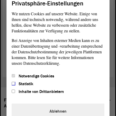
statt. Anmeldungen nimmt der Besucherdienst des Landtags
Privatsphäre-Einstellungen
entgegen:
Wir nutzen Cookies auf unserer Website. Einige von
Landtag
von Sachsen-Anhalt
ihnen sind technisch notwendig, während andere uns
Referat Medien- und Öffentlichkeitsarbeit,
helfen, diese Website zu verbessern oder zusätzliche
Besucherdienst und Protokoll
Funktionalitäten zur Verfügung zu stellen.
Domplatz 6–9
39104 Magdeburg
Bei Anzeige von Inhalten externer Medien kann es zu
einer Datenübertragung und -verarbeitung entsprechend
Tel.: 0391 560-1230
der Datenschutzbestimmung der jeweiligen Plattformen
Fax: 0391 560-1123
kommen. Bitte lesen Sie für weitere Informationen
E-Mail:
besucherdienst@lt.sachsen-anhalt.de
unsere Datenschutzerklärung.
Notwendige Cookies
Statistik
Inhalte von Drittanbietern
Folgende Fraktionen sind im Landtag von Sachsen-
Anhalt vertreten:
Ablehnen