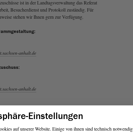
uschüsse ist in der Landtagsverwaltung das Referat
rbeit, Besucherdienst und Protokoll zuständig. Für
weise stehen wir Ihnen gern zur Verfügung.
rammgestaltung:
t.sachsen-anhalt.de
zuschuss:
t.sachsen-anhalt.de
sphäre-Einstellungen
t.sachsen-anhalt.de
ookies auf unserer Website. Einige von ihnen sind technisch notwendi