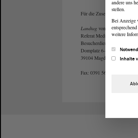
andere uns he
stellen.
Für die Zusendung von Unterl
Bei Anzeige v
entsprechend 
Landtag
von Sachsen-Anhalt
weitere Infor
Referat Medien- und Öffentlic
Besucherdienst und Protokoll
Notwend
Domplatz 6–9
39104 Magdeburg
Inhalte 
Fax: 0391 560-1123
Abl