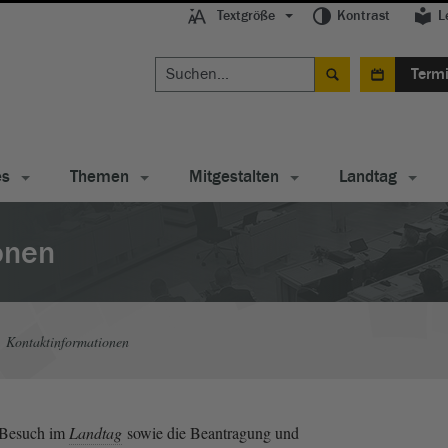
Textgröße
Kontrast
L
Term
es
Themen
Mitgestalten
Landtag
onen
Kontaktinformationen
n Besuch im
Landtag
sowie die Beantragung und