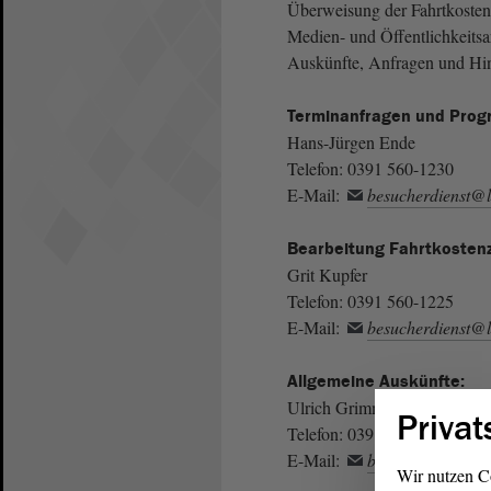
Überweisung der Fahrtkostenz
Medien- und Öffentlichkeitsa
Auskünfte, Anfragen und Hin
Terminanfragen und Prog
Hans-Jürgen Ende
Telefon: 0391 560-1230
E-Mail:
besucherdienst@l
Bearbeitung Fahrtkosten
Grit Kupfer
Telefon: 0391 560-1225
E-Mail:
besucherdienst@l
Allgemeine
Auskünfte:
Ulrich Grimm
Privat
Telefon: 0391 560-1224
E-Mail:
besucherdienst@l
Wir nutzen C