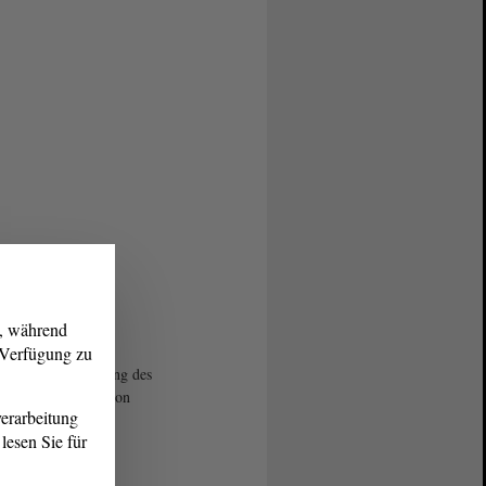
g, während
r Verfügung zu
d der Neugestaltung des
ofs des Landtags von
erarbeitung
n-Anhalt.
lesen Sie für