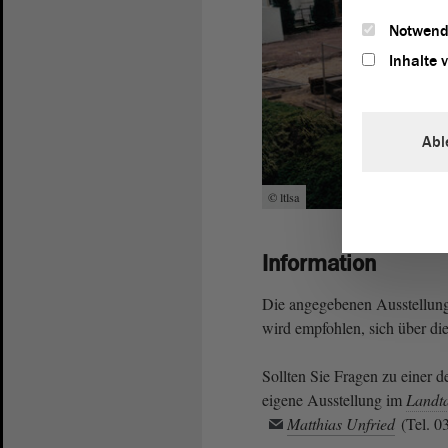
Notwend
Inhalte 
Abl
© ltlsa
Information
Die angegebenen Ausstellungs
wird empfohlen, sich über die
Sollten Sie Fragen zu einer d
eigene Ausstellung im
Landt
Matthias Unfried
(Tel. 0