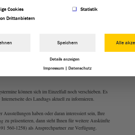
ige Cookies
Statistik
von Drittanbietern
ehnen
Speichern
Alle akze
1/2
Details anzeigen
Impressum
|
Datenschutz
termine können sich im Einzelfall noch verschieben. Es
 Internetseite des Landtags aktuell zu informieren.
er Ausstellungen haben oder daran interessiert sein, Ihre
ag
zu präsentieren, dann steht Ihnen für weitere Auskünfte
391 560-1258) als Ansprechpartner zur Verfügung.