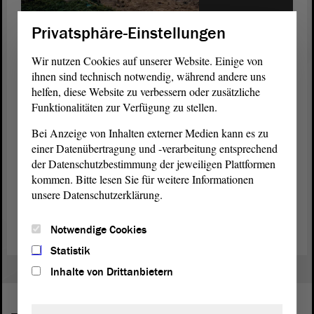
1/2
© ltlsa
Privatsphäre-Einstellungen
Während der Neugestaltung des Innenhofs des Landtags von
Sachsen-Anhalt.
Wir nutzen Cookies auf unserer Website. Einige von
ihnen sind technisch notwendig, während andere uns
Information
helfen, diese Website zu verbessern oder zusätzliche
Funktionalitäten zur Verfügung zu stellen.
Die angegebenen Ausstellungstermine können sich im Einzelfall
noch verschieben. Es wird empfohlen, sich über die Internetseite des
Bei Anzeige von Inhalten externer Medien kann es zu
Landtags aktuell zu informieren.
einer Datenübertragung und -verarbeitung entsprechend
der Datenschutzbestimmung der jeweiligen Plattformen
Sollten Sie Fragen zu einer der Ausstellungen haben oder daran
kommen. Bitte lesen Sie für weitere Informationen
interessiert sein, Ihre eigene Ausstellung im
Landtag
zu
unsere Datenschutzerklärung.
präsentieren, dann steht Ihnen für weitere Auskünfte
Matthias
Unfried
(Tel. 0391 560-1258) als Ansprechpartner zur Verfügung.
Notwendige Cookies
Statistik
Inhalte von Drittanbietern