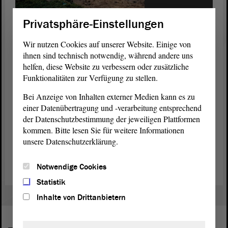
1/2
© ltlsa
Privatsphäre-Einstellungen
Während der Neugestaltung des Innenhofs des Landtags von
Sachsen-Anhalt.
Wir nutzen Cookies auf unserer Website. Einige von
ihnen sind technisch notwendig, während andere uns
Information
helfen, diese Website zu verbessern oder zusätzliche
Funktionalitäten zur Verfügung zu stellen.
Die angegebenen Ausstellungstermine können sich im Einzelfall
noch verschieben. Es wird empfohlen, sich über die Internetseite des
Bei Anzeige von Inhalten externer Medien kann es zu
Landtags aktuell zu informieren.
einer Datenübertragung und -verarbeitung entsprechend
der Datenschutzbestimmung der jeweiligen Plattformen
Sollten Sie Fragen zu einer der Ausstellungen haben oder daran
kommen. Bitte lesen Sie für weitere Informationen
interessiert sein, Ihre eigene Ausstellung im
Landtag
zu
unsere Datenschutzerklärung.
präsentieren, dann steht Ihnen für weitere Auskünfte
Matthias
Unfried
(Tel. 0391 560-1258) als Ansprechpartner zur Verfügung.
Notwendige Cookies
Statistik
Inhalte von Drittanbietern