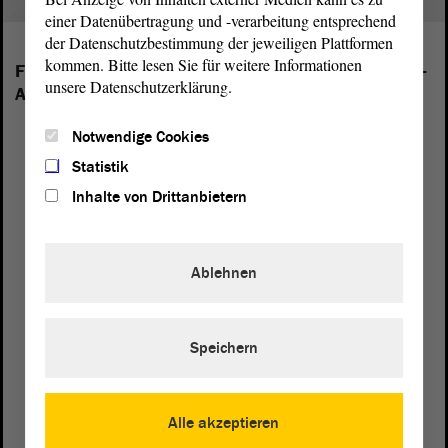
einer Datenübertragung und -verarbeitung entsprechend
der Datenschutzbestimmung der jeweiligen Plattformen
kommen. Bitte lesen Sie für weitere Informationen
Folgende Fraktionen sind im Landtag von Sachsen-
unsere Datenschutzerklärung.
Anhalt vertreten:
Notwendige Cookies
Statistik
Inhalte von Drittanbietern
Ablehnen
Speichern
Alle akzeptieren