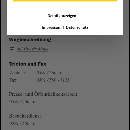
Postanschrift
von Sachsen-Anhalt
Landtag
Details anzeigen
Domplatz 6–9
39104 Magdeburg
Impressum
|
Datenschutz
Wegbeschreibung
Auf Google Maps
Telefon und Fax
Zentrale:
0391 / 560 - 0
Fax:
0391 / 560 - 1123
Presse- und Öffentlichkeitsarbeit
0391 / 560 - 0
Besucherdienst
0391 / 560 - 0