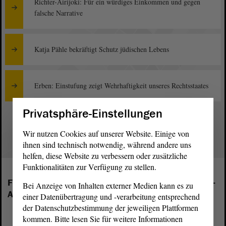
Richter-Airijoki: Für ein würdiges Einkommen und gegen
falsche Narrative
Katja Pähle bekräftigt Schutz jüdischen Lebens
Erben: Einstufung zeigt Wehrhaftigkeit unseres Rechtsstaates
Privatsphäre-Einstellungen
1
Wir nutzen Cookies auf unserer Website. Einige von
ihnen sind technisch notwendig, während andere uns
helfen, diese Website zu verbessern oder zusätzliche
Funktionalitäten zur Verfügung zu stellen.
Folgende Fraktionen sind im Landtag von Sachsen-
Bei Anzeige von Inhalten externer Medien kann es zu
Anhalt vertreten:
einer Datenübertragung und -verarbeitung entsprechend
der Datenschutzbestimmung der jeweiligen Plattformen
kommen. Bitte lesen Sie für weitere Informationen