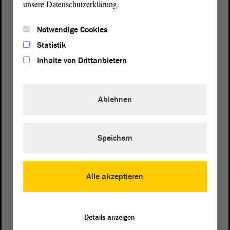
unsere Datenschutzerklärung.
Notwendige Cookies
Statistik
Inhalte von Drittanbietern
Ablehnen
Speichern
Postanschrift
von Sachsen-Anhalt
Landtag
Alle akzeptieren
Domplatz 6–9
39104 Magdeburg
Details anzeigen
Wegbeschreibung