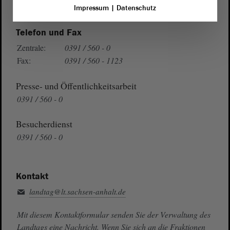
Auf Google Maps
Impressum
|
Datenschutz
Telefon und Fax
Zentrale:
0391 / 560 - 0
Fax:
0391 / 560 - 1123
Presse- und Öffentlichkeitsarbeit
0391 / 560 - 0
Besucherdienst
0391 / 560 - 0
Kontakt
landtag@lt.sachsen-anhalt.de
Mit diesem Kontaktformular senden Sie der Verwaltung des
Landtags eine Nachricht. Wenn Sie sich an die Fraktionen