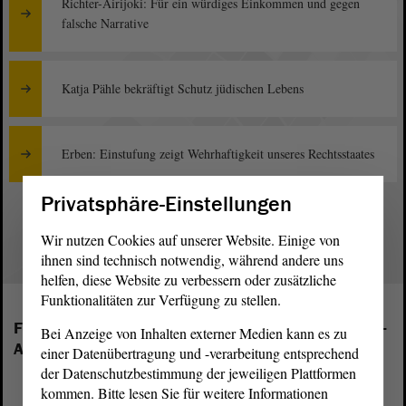
Richter-Airijoki: Für ein würdiges Einkommen und gegen
falsche Narrative
Katja Pähle bekräftigt Schutz jüdischen Lebens
Erben: Einstufung zeigt Wehrhaftigkeit unseres Rechtsstaates
Privatsphäre-Einstellungen
1
Wir nutzen Cookies auf unserer Website. Einige von
ihnen sind technisch notwendig, während andere uns
helfen, diese Website zu verbessern oder zusätzliche
Funktionalitäten zur Verfügung zu stellen.
Folgende Fraktionen sind im Landtag von Sachsen-
Bei Anzeige von Inhalten externer Medien kann es zu
Anhalt vertreten:
einer Datenübertragung und -verarbeitung entsprechend
der Datenschutzbestimmung der jeweiligen Plattformen
kommen. Bitte lesen Sie für weitere Informationen