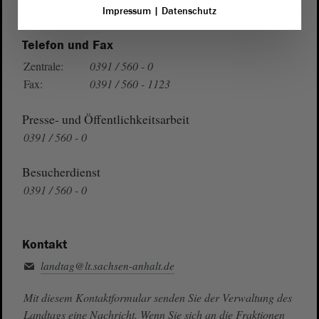
Auf Google Maps
Impressum
|
Datenschutz
Telefon und Fax
Zentrale:
0391 / 560 - 0
Fax:
0391 / 560 - 1123
Presse- und Öffentlichkeitsarbeit
0391 / 560 - 0
Besucherdienst
0391 / 560 - 0
Kontakt
landtag@lt.sachsen-anhalt.de
Mit diesem Kontaktformular senden Sie der Verwaltung des
Landtags eine Nachricht. Wenn Sie sich an die Fraktionen