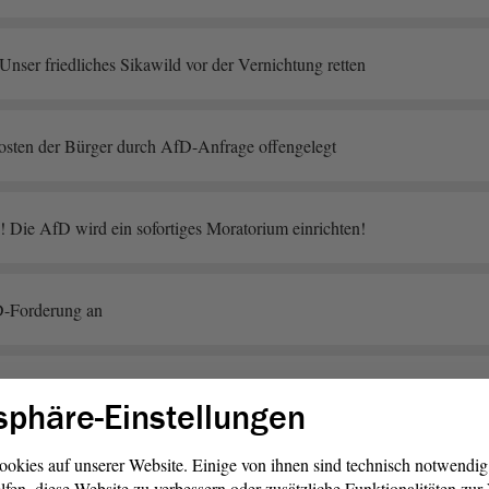
nser friedliches Sikawild vor der Vernichtung retten
Kosten der Bürger durch AfD-Anfrage offengelegt
! Die AfD wird ein sofortiges Moratorium einrichten!
D-Forderung an
oppen – Wolfskompetenzzentrum abschaffen!
sphäre-Einstellungen
ookies auf unserer Website. Einige von ihnen sind technisch notwendi
oht psychotherapeutische Versorgung
lfen, diese Website zu verbessern oder zusätzliche Funktionalitäten zu