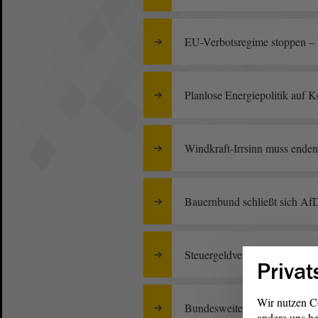
EU-Verbotsregime stoppen – U
Planlose Energiepolitik auf 
Windkraft-Irrsinn muss enden
Bauernbund schließt sich Af
Steuergeldverschwendung st
Privat
Wir nutzen C
Bundesweites Sparpaket bedr
andere uns he