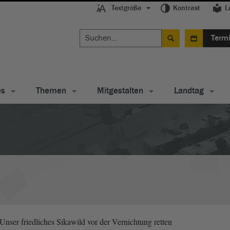
Textgröße
Kontrast
L
Term
es
Themen
Mitgestalten
Landtag
nser friedliches Sikawild vor der Vernichtung retten