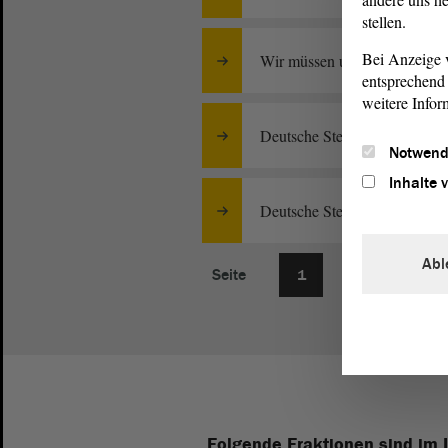
stellen.
Bei Anzeige v
Wir müssen unser Gesundheits
entsprechend 
weitere Infor
Deutsche Steuer-Gewerkschaf
Notwend
Inhalte 
Deutsche Steuer-Gewerkschaf
Abl
Seite
1
Folgende Fraktionen sind im 