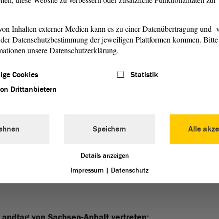
on Inhalten externer Medien kann es zu einer Datenübertragung und -v
system schützen, statt es kaputtzusparen!
der Datenschutzbestimmung der jeweiligen Plattformen kommen. Bitte 
mationen unsere Datenschutzerklärung.
t verabschiedet sich aus dem demokratischen Diskurs
ige Cookies
Statistik
von Drittanbietern
t verabschiedet sich aus dem demokratischen Diskurs
ehnen
Speichern
Alle akze
Details anzeigen
Impressum
|
Datenschutz
Landtag von Sachsen-Anhalt vertreten: