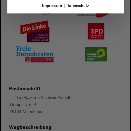
Impressum
|
Datenschutz
Postanschrift
von Sachsen-Anhalt
Landtag
Domplatz 6–9
39104 Magdeburg
Wegbeschreibung