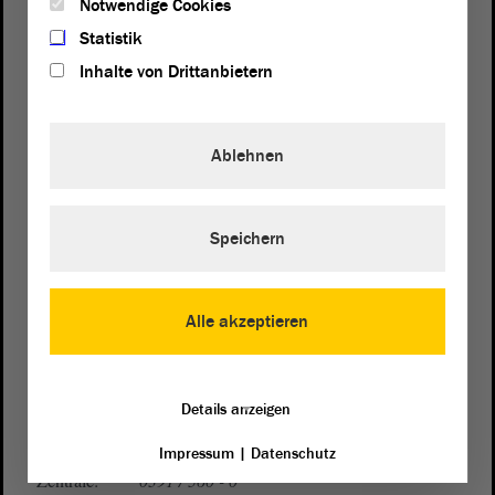
Notwendige Cookies
Statistik
Inhalte von Drittanbietern
Ablehnen
Postanschrift
Speichern
von Sachsen-Anhalt
Landtag
Domplatz 6–9
39104 Magdeburg
Alle akzeptieren
Wegbeschreibung
Auf Google Maps
Details anzeigen
Telefon und Fax
Impressum
|
Datenschutz
Zentrale:
0391 / 560 - 0