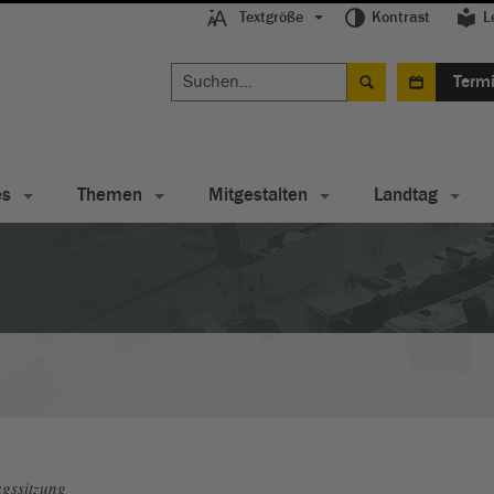
Textgröße
Kontrast
L
Term
es
Themen
Mitgestalten
Landtag
gssitzung