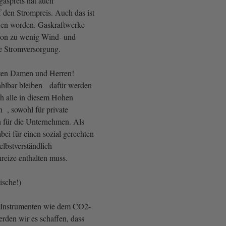
gaspreis hat auch
den Strompreis. Auch das ist
hen worden. Gaskraftwerke
 von zu wenig Wind- und
e Stromversorgung.
rten Damen und Herren!
ahlbar bleiben dafür werden
ch alle in diesem Hohen
 , sowohl für private
h für die Unternehmen. Als
ei für einen sozial gerechten
lbstverständlich
reize enthalten muss.
ische!)
 Instrumenten wie dem CO2-
werden wir es schaffen, dass