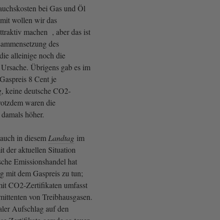
auchskosten bei Gas und Öl
it wollen wir das
ttraktiv machen , aber das ist
usammensetzung des
ie alleinige noch die
Ursache. Übrigens gab es im
 Gaspreis 8 Cent je
g, keine deutsche CO2-
rotzdem waren die
 damals höher.
auch in diesem
Landtag
im
der aktuellen Situation
ische Emissionshandel hat
ig mit dem Gaspreis zu tun;
it CO2-Zertifikaten umfasst
Emittenten von Treibhausgasen.
aler Aufschlag auf den