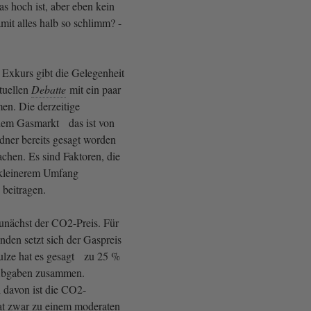
s hoch ist, aber eben kein
amit alles halb so schlimm? -
 Exkurs gibt die Gelegenheit
tuellen
Debatte
mit ein paar
n. Die derzeitige
dem Gasmarkt das ist von
dner bereits gesagt worden
sachen. Es sind Faktoren, die
 kleinerem Umfang
 beitragen.
unächst der CO2-Preis. Für
nden setzt sich der Gaspreis
ulze hat es gesagt zu 25 %
Abgaben zusammen.
 davon ist die CO2-
at zwar zu einem moderaten