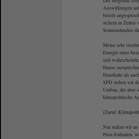
Der steigende Erd
Auswirkungen auf 
bereits angesproc
sichern in Zeiten
Sonnenstunden di
Meine sehr vereh
Energie muss bez
sich wahrscheinli
Hause aussprechen
Haushalte als auc
SPD stehen wir dab
Umbau, der aber se
klimapolitische An
(Zuruf: Klimapolit
Nur indem wir an
Preis festhalten, 