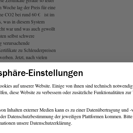
se Zertifikate gerade so teuer
n Woche lag der Preis für eine
ne CO2 bei rund 60 € ist im
, was in diesem System
cht war und was auch gewollt
nten selbst schwere
g verursachende
ertifikate zu Schleuderpreisen
erben. Jetzt, nach vielen
lich derjenige belohnt, der
sphäre-Einstellungen
effizient arbeitet und den
iert; denn er kann
ewinn verkaufen.
ookies auf unserer Website. Einige von ihnen sind technisch notwendi
lfen, diese Website zu verbessern oder zusätzliche Funktionalitäten zu
missionshandel ist derzeit
rktwirtschaftliche
on Inhalten externer Medien kann es zu einer Datenübertragung und -v
ent, das wir im Klimaschutz
der Datenschutzbestimmung der jeweiligen Plattformen kommen. Bitte 
 mitnichten die Gasversorgung;
mationen unsere Datenschutzerklärung.
st nicht die Abgabenlast,