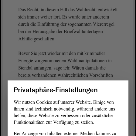
Das Recht, in diesem Fall das Wahlrecht, entwickelt
sich immer weiter fort. Es wurde unter anderem
durch die Einführung der sogenannten Viererregel
bei der Herausgabe der Briefwahlunterlagen
Abhilfe geschaffen.
Bevor Sie jetzt wieder mit den mit krimineller
Energie vorgenommenen Wahlmanipulationen in
Stendal anfangen, sage ich: Wären damals die
bereits vorhandenen wahlrechtlichen Vorschriften
konsequent umgesetzt worden, wäre diese Straftat
Privatsphäre-Einstellungen
so nicht möglich gewesen.
Wir nutzen Cookies auf unserer Website. Einige von
Herr Striegel, noch einmal: Es war die
ihnen sind technisch notwendig, während andere uns
Wahlmanipulation Einzelner und nicht die der CDU
helfen, diese Website zu verbessern oder zusätzliche
in Stendal.
Funktionalitäten zur Verfügung zu stellen.
Bei Anzeige von Inhalten externer Medien kann es zu
(Lachen und Zustimmung - Sebastian Striegel,