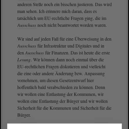
anderen Stelle noch ein bisschen justieren. Das wird
man sehen. Ich erinnere mich daran, dass es
tatsächlich um EU-rechtliche Fragen ging, die im
Ausschuss
noch nicht beantwortet worden waren.
Wir sind auf jeden Fall für eine Überweisung in den
Ausschuss
für Infrastruktur und Digitales und in
den
Ausschuss
für Finanzen. Das ist heute die erste
Lesung
. Wir können dann noch einmal über die
EU-rechtlichen Fragen diskutieren und vielleicht
die eine oder andere Änderung bzw. Anpassung
vornehmen, um diesen Gesetzentwurf hier
hoffentlich bald verabschieden zu können. Denn
wir wollen eine Entlastung der Kommunen, wir
wollen eine Entlastung der Bürger und wir wollen
Sicherheit für die Kommunen und Sicherheit für die
Bürger.
Ich denke, an der Stelle ist alles gesagt. Weitere