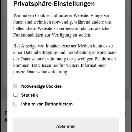
Privatsphäre-Einstellungen
Diskussionen können wir dann im
Ausschuss
führen. - Vielen Dank.
Wir nutzen Cookies auf unserer Website. Einige von
ihnen sind technisch notwendig, während andere uns
(Beifall)
helfen, diese Website zu verbessern oder zusätzliche
Funktionalitäten zur Verfügung zu stellen.
Bei Anzeige von Inhalten externer Medien kann es zu
einer Datenübertragung und -verarbeitung entsprechend
der Datenschutzbestimmung der jeweiligen Plattformen
Zurück zur Landtagssitzung
kommen. Bitte lesen Sie für weitere Informationen
unsere Datenschutzerklärung.
Notwendige Cookies
Statistik
Inhalte von Drittanbietern
Folgende Fraktionen sind im Landtag von Sachsen-
Anhalt vertreten:
Ablehnen