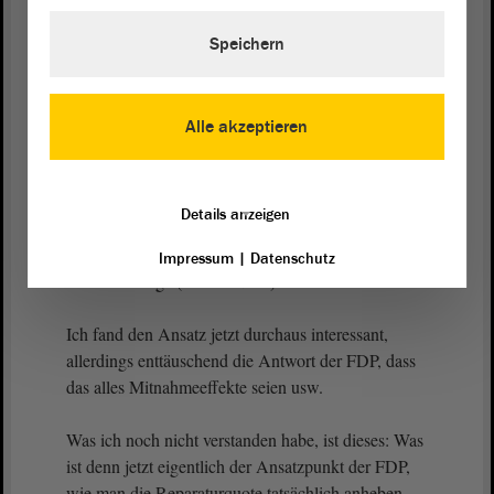
Kathrin Tarricone (FDP):
Speichern
Ich versuche es.
Alle akzeptieren
Vizepräsidentin Anne-Marie Keding:
Sie versuchen es. - Herr Lange, bitte.
Details anzeigen
Impressum
|
Datenschutz
Hendrik Lange (DIE LINKE):
Ich fand den Ansatz jetzt durchaus interessant,
allerdings enttäuschend die Antwort der FDP, dass
das alles Mitnahmeeffekte seien usw.
Was ich noch nicht verstanden habe, ist dieses: Was
ist denn jetzt eigentlich der Ansatzpunkt der FDP,
wie man die Reparaturquote tatsächlich anheben