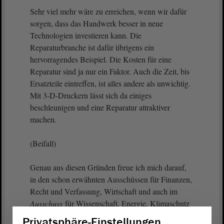
Sehr viel mehr wäre zu erreichen, wenn wir dafür
sorgen, dass das Handwerk besser in neue
Technologien investieren kann. Die
Reparaturbranche ist dafür übrigens ein
hervorragendes Beispiel. Die Kosten für eine
Reparatur sind ja nur ein Faktor. Auch die Zeit, bis
Ersatzteile eintreffen, ist alles andere als unwichtig.
Mit 3-D-Druckern lässt sich da einiges
beschleunigen und eine Reparatur attraktiver
machen.
(Beifall)
Genau aus diesen Gründen freue ich mich darauf,
in den schon erwähnten Ausschüssen für Finanzen,
Recht und Verfassung, Wirtschaft und auch im
Ausschuss
für Wissenschaft, Energie, Klimaschutz
und Umwelt um die besten Ideen zu streiten, um
Privatsphäre-Einstellungen