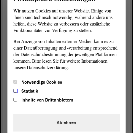
diesem Ansinnen, der dem
Antrag
zugrunde liegt,
gerecht zu werden. Aber - und das ist mein
Wir nutzen Cookies auf unserer Website. Einige von
Anspruch, unser Anspruch daran - wir möchten es
ihnen sind technisch notwendig, während andere uns
besser machen als Thüringen. Wir möchten
helfen, diese Website zu verbessern oder zusätzliche
Funktionalitäten zur Verfügung zu stellen.
ressourcenschonender, gerechter, nachhaltiger und
für die regionale Handwerkerschaft attraktivere
Bei Anzeige von Inhalten externer Medien kann es zu
Lösungen finden. - Herzlichen Dank.
einer Datenübertragung und -verarbeitung entsprechend
der Datenschutzbestimmung der jeweiligen Plattformen
(Beifall)
kommen. Bitte lesen Sie für weitere Informationen
unsere Datenschutzerklärung.
Notwendige Cookies
Vizepräsidentin Anne-Marie Keding:
Statistik
Inhalte von Drittanbietern
Vielen Dank Frau Tarricone. - Es folgt jetzt Herr
Aldag. - Es gibt zuvor aber noch eine Frage von
Herrn Lange. Frau Tarricone, würden Sie eine
Ablehnen
Zwischenfrage beantworten?