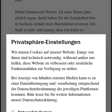
Meine Damen und Herren, ich muss Ihnen ganz
ehrlich sagen, damit haben Sie der Sozialarbeit hier
in Sachsen-Anhalt einen Bärendienst erwiesen. Ich
finde es sehr, sehr traurig, dass wir leider so
abschließen müssen, zumal wir uns fünf Jahre lang
Privatsphäre-Einstellungen
über die Wichtigkeit, Notwendigkeit der
Berufsgruppe unterhalten haben. Dann liegt es am
Wir nutzen Cookies auf unserer Website. Einige von
Finanzausschuss, der aus meiner Sicht hierbei eine
ihnen sind technisch notwendig, während andere uns
Arbeitsverweigerung hat vollziehen lassen.
helfen, diese Website zu verbessern oder zusätzliche
Funktionalitäten zur Verfügung zu stellen.
(Kristin Heiß, Die Linke: Ja!)
Bei Anzeige von Inhalten externer Medien kann es zu
einer Datenübertragung und -verarbeitung entsprechend
Vielen Dank für Ihre Aufmerksamkeit.
der Datenschutzbestimmung der jeweiligen Plattformen
kommen. Bitte lesen Sie für weitere Informationen
(Zustimmung bei der Linken)
unsere Datenschutzerklärung.