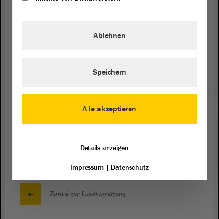
formalen Mangel leiden würden. Wir teilen diese
Auffassung nicht. Entsprechend hat das LAGB
fristgerecht Beschwerde eingelegt. Die
Ablehnen
Entscheidung dazu sollten wir abwarten.
(Zustimmung bei der FDP)
Speichern
Präsident Dr. Gunnar Schellenberger:
Alle akzeptieren
Danke, Herr Minister.
Details anzeigen
Impressum
|
Datenschutz
Zurück zur Landtagssitzung