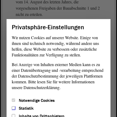
vom 14. August des letzten Jahres, die
vorgesehenen Freigaben der Bauabschnitte 1 und 2
nicht zu erteilen.
Privatsphäre-Einstellungen
Nach dem Vorliegen der vorgenannten Erklärung
des LAGB hatte das VG Magdeburg von einer in
Wir nutzen Cookies auf unserer Website. Einige von
derartigen Fällen üblichen Zwischenverfügung
ihnen sind technisch notwendig, während andere uns
Abstand genommen. Mit Beschluss vom 8. Juni
helfen, diese Website zu verbessern oder zusätzliche
dieses Jahres den Sie jetzt angesprochen haben
Funktionalitäten zur Verfügung zu stellen.
hat das Verwaltungsgericht Magdeburg im
Bei Anzeige von Inhalten externer Medien kann es zu
einstweiligen Rechtsschutzverfahren die
einer Datenübertragung und -verarbeitung entsprechend
aufschiebende Wirkung der Klage gegen die
der Datenschutzbestimmung der jeweiligen Plattformen
Zulassung des Abschlussbetriebsplans vom 14.
kommen. Bitte lesen Sie für weitere Informationen
August des letzten Jahres wiederhergestellt.
unsere Datenschutzerklärung.
Dabei hat das Verwaltungsgericht ausschließlich
Notwendige Cookies
auf die fehlende Durchführung einer
Umweltverträglichkeitsprüfung abgestellt, weshalb
Statistik
die Zulassungsentscheidungen des LAGB an einem
Inhalte von Drittanbietern