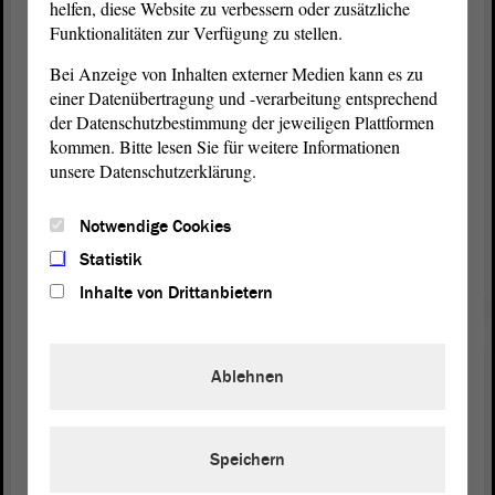
ja international bekannt geworden.
helfen, diese Website zu verbessern oder zusätzliche
Funktionalitäten zur Verfügung zu stellen.
Wichtig war der Justizministerkonferenz in ihrer
Bei Anzeige von Inhalten externer Medien kann es zu
Beratung
, dass wir noch auf wissenschaftliche
einer Datenübertragung und -verarbeitung entsprechend
Erkenntnisse warten. Ich würde angesichts der
der Datenschutzbestimmung der jeweiligen Plattformen
Bedeutung des Themas einfach abwarten, was die
kommen. Bitte lesen Sie für weitere Informationen
Wissenschaft hierzu festgestellt hat, was sich dort
unsere Datenschutzerklärung.
empfiehlt. Dann entscheidet letzten Endes das
Kabinett
, ob man eine Bundesratsinitiative teilt oder
Notwendige Cookies
initiiert.
Statistik
Inhalte von Drittanbietern
Präsident Dr. Gunnar Schellenberger:
Ablehnen
Danke.
Speichern