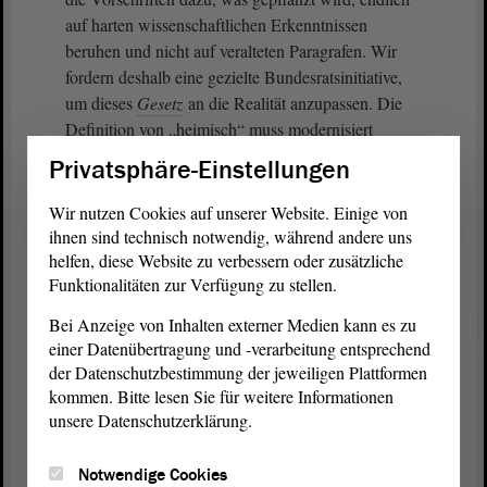
auf harten wissenschaftlichen Erkenntnissen
beruhen und nicht auf veralteten Paragrafen. Wir
fordern deshalb eine gezielte Bundesratsinitiative,
um dieses
Gesetz
an die Realität anzupassen. Die
Definition von „heimisch“ muss modernisiert
werden. Wissenschaftliche Empfehlungen müssen
Privatsphäre-Einstellungen
bei Kompensationsmaßnahmen direkt greifen, damit
der Waldumbau als ökologische Verbesserung
Wir nutzen Cookies auf unserer Website. Einige von
anerkannt wird.
ihnen sind technisch notwendig, während andere uns
helfen, diese Website zu verbessern oder zusätzliche
Funktionalitäten zur Verfügung zu stellen.
Wir wollen bei den reinen Fakten und den
konkreten Forderungen dieses Antrags bleiben,
Bei Anzeige von Inhalten externer Medien kann es zu
ohne das Thema künstlich aufzublähen. Da der
einer Datenübertragung und -verarbeitung entsprechend
vorliegende Text diese notwendigen Anpassungen
der Datenschutzbestimmung der jeweiligen Plattformen
im Kern anspricht, wird die AfD-
Fraktion
dem
kommen. Bitte lesen Sie für weitere Informationen
Antrag
zustimmen.
unsere Datenschutzerklärung.
Notwendige Cookies