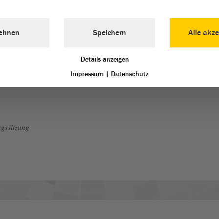
raktionen BÜNDNIS 90/DIE
AfD. Damit ist der
Antrag
aktionen angenommen worden
ehnen
Speichern
Alle akze
ich eine Abstimmung über den
Details anzeigen
Impressum
|
Datenschutz
gssitzung