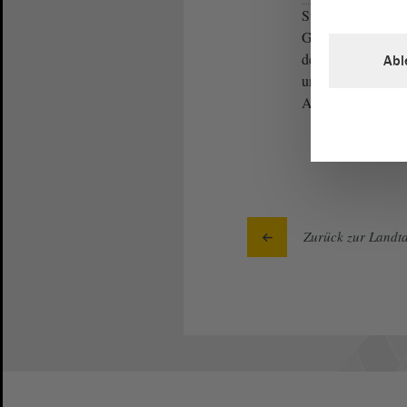
Stimme? - Die F
GRÜNEN und die 
der Koalitionsfr
Abl
und es erübrigt s
Alternativantrag.
Zurück zur Landta