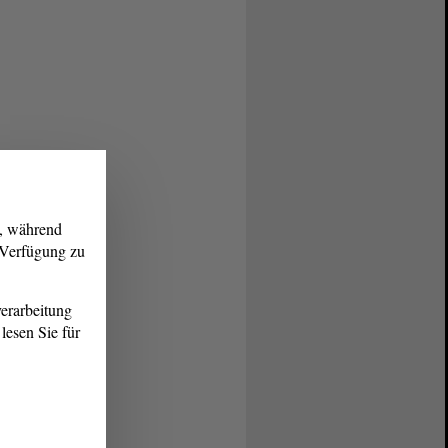
g, während
r Verfügung zu
erarbeitung
lesen Sie für