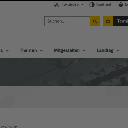
Textgröße
Kontrast
L
Term
es
Themen
Mitgestalten
Landtag
gssitzung