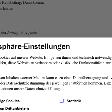
er Redebeitrag. Dann kommen
r letzten
t der
Antrag
„Pflegende
n - Beteiligung verbessern,
sphäre-Einstellungen
, Pflege in der Häuslichkeit
“ der Koalitionsfraktionen in
. Dazu gibt es einen
ookies auf unserer Website. Einige von ihnen sind technisch notwendi
nach § 37 der GO.LT in der
lfen, diese Website zu verbessern oder zusätzliche Funktionalitäten zu
on Inhalten externer Medien kann es zu einer Datenübertragung und -v
fahren stimmen wir zuerst
der Datenschutzbestimmung der jeweiligen Plattformen kommen. Bitte 
santrag ab. Wer diesem
mationen unsere Datenschutzerklärung.
ion
seine Zustimmung erteilt,
t um sein Kartenzeichen. - Das
ige Cookies
Statistik
Wer ist dagegen? - Die
von Drittanbietern
. Wer enthält sich der