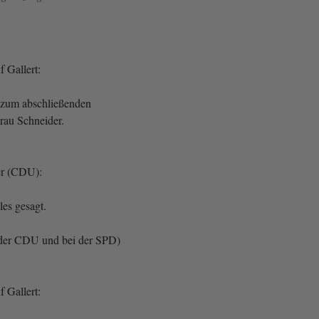
 Gallert:
zum abschließenden
rau Schneider.
er (CDU):
lles gesagt.
der CDU und bei der SPD)
 Gallert: