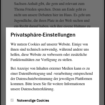
Sachsen-Anhalt gibt, die gern und relevant zum
Thema Frieden sprechen. Denn am Ende geht es
nicht um unsere Debatten hier im Haus. Es geht um
Jugendliche, die ihren Platz in der Welt suchen und
ein Recht darauf haben, sich ihre eigene Haltung zu
der Frage von Krieg und Frieden zu erarbeiten,
Privatsphäre-Einstellungen
jenseits von Schwarz und Weiß. - Vielen Dank.
Wir nutzen Cookies auf unserer Website. Einige von
(Beifall bei den GRÜNEN)
ihnen sind technisch notwendig, während andere uns
helfen, diese Website zu verbessern oder zusätzliche
Funktionalitäten zur Verfügung zu stellen.
Vizepräsidentin Anne-Marie Keding:
Bei Anzeige von Inhalten externer Medien kann es zu
einer Datenübertragung und -verarbeitung entsprechend
Vielen Dank, Frau Sziborra-Seidlitz. Es gibt eine
der Datenschutzbestimmung der jeweiligen Plattformen
Frage von Frau Hohmann. - Sie kommen zurück an
kommen. Bitte lesen Sie für weitere Informationen
das Pult, dann kann Frau Hohmann die Frage
unsere Datenschutzerklärung.
stellen. - Frau Hohmann, bitte.
Notwendige Cookies