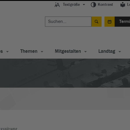
Textgröße
Kontrast
L
Term
es
Themen
Mitgestalten
Landtag
gssitzung