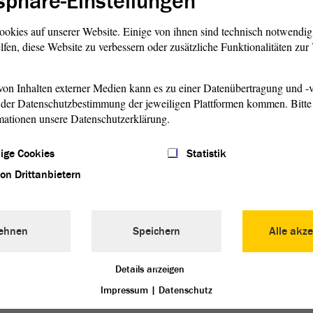
sphäre-Einstellungen
ag.
ookies auf unserer Website. Einige von ihnen sind technisch notwendi
icherung des
lfen, diese Website zu verbessern oder zusätzliche Funktionalitäten zu
 hängt deshalb nicht allein an
es benötigt auch die
on Inhalten externer Medien kann es zu einer Datenübertragung und -v
emeinheit - und das ist in
der Datenschutzbestimmung der jeweiligen Plattformen kommen. Bitte 
en der ländliche Raum.
mationen unsere Datenschutzerklärung.
 Guido Kosmehl, FDP)
ige Cookies
Statistik
von Drittanbietern
iskutieren, wie man das Ticket
lkerungsgruppen noch weiter
en wir deshalb zuerst einmal
ie Qualität des öffentlichen
ehnen
Speichern
Alle akze
rs für diejenigen steigern
ren Steuern oder
Details anzeigen
das Ticket finanzieren, für
Impressum
|
Datenschutz
sher nicht lohnt, darauf