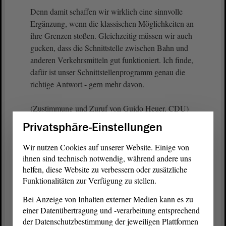
Denn damit schaffen wir wirklich eine sinnvolle
Ergänzung, wenn die klassischen Möglichkeiten an
ihre Grenzen stoßen. Gleichzeitig müssen wir auch
gucken, dass die Schnittstelle zwischen Bahn und
anderen Verkehrsmitteln gut funktioniert. Ich finde,
dafür ist unser Schnittstellenprogramm genau die
richtige Antwort - gern mehr davon.
(Zustimmung und Zuruf von Guido Heuer, CDU)
Privatsphäre-Einstellungen
- Genau, wir haben auch einen in Weißenfels; das
kann ich nur begrüßen.
Wir nutzen Cookies auf unserer Website. Einige von
ihnen sind technisch notwendig, während andere uns
Gute Mobilität bedeutet nicht nur günstige Tarife,
helfen, diese Website zu verbessern oder zusätzliche
Funktionalitäten zur Verfügung zu stellen.
sondern vor allem ein verlässliches und
alltagstaugliches Angebot. Deshalb setzen wir uns
Bei Anzeige von Inhalten externer Medien kann es zu
dafür ein, dass junge Menschen unabhängig und
einer Datenübertragung und -verarbeitung entsprechend
preiswert zu ihrem Wohnort, zu Ausbildungsorten
der Datenschutzbestimmung der jeweiligen Plattformen