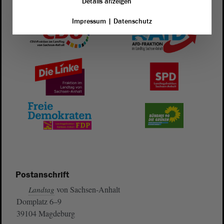
Details anzeigen
Impressum
|
Datenschutz
Postanschrift
von Sachsen-Anhalt
Landtag
Domplatz 6–9
39104 Magdeburg