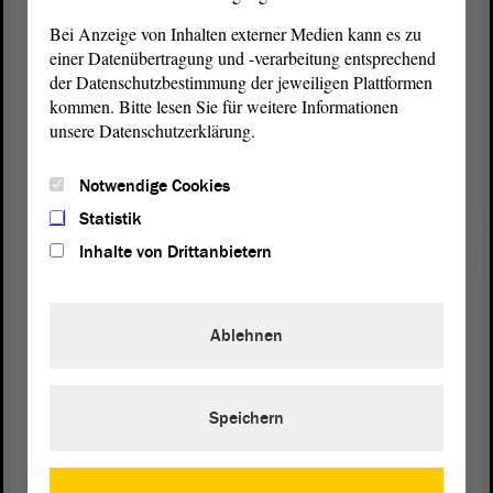
Bundesländern zu uns, sodass wir auch sehen
Bei Anzeige von Inhalten externer Medien kann es zu
können, dass das so funktioniert.
einer Datenübertragung und -verarbeitung entsprechend
der Datenschutzbestimmung der jeweiligen Plattformen
Deshalb halte ich es wirklich für wichtig, hier
kommen. Bitte lesen Sie für weitere Informationen
einmal das Positive in den Raum zu stellen und
unsere Datenschutzerklärung.
nicht so zu tun, als ob Studentinnen und Studenten
mit mehreren zusammen, am besten wie früher in
Notwendige Cookies
einem Vierbettzimmer, wohnen müssen, um sich
das leisten zu können, und als ob die Nutzung des
Statistik
ÖPNV ein Luxus ist, den niemand finanzieren
Inhalte von Drittanbietern
kann.
In Sachsen-Anhalt entspricht das nicht der Realität.
Ablehnen
Speichern
Zurück zur Landtagssitzung