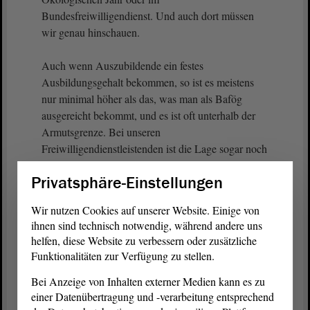
Bundesfreiwilligendienst. Und auch dort müssen
wir genau hinschauen.
Auch wenn Auszubildende ein festes
Ausbildungsgehalt bekommen, so ist es meistens
nur minimal höher als das, was man als Bafög
ausgereicht bekommt, und es ist oft unterhalb der
Armutsgrenze. Bei unseren
Freiwilligendienstleistenden ist die Lage sogar noch
prekärer. Diese jungen Menschen arbeiten hart, in
Privatsphäre-Einstellungen
Vollzeit in Kitas, in Pflegeheimen, in
Behindertenwerkstätten oder im Naturschutz, und
Wir nutzen Cookies auf unserer Website. Einige von
das für ein Taschengeld von rund 400 €, 500 € im
ihnen sind technisch notwendig, während andere uns
Monat. Das entspricht ungefähr der aktuellen
helfen, diese Website zu verbessern oder zusätzliche
Diätenerhöhung, auf die insbesondere die CDU,
Funktionalitäten zur Verfügung zu stellen.
wie man weiß, nur schwer verzichten kann.
Bei Anzeige von Inhalten externer Medien kann es zu
einer Datenübertragung und -verarbeitung entsprechend
(Zustimmung bei den GRÜNEN)