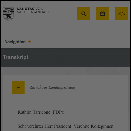
Suche
Navigation
Transkript
Zurück zur Landtagssitzung
Kathrin Tarricone (FDP):
Sehr verehrter Herr Präsident! Verehrte Kolleginnen