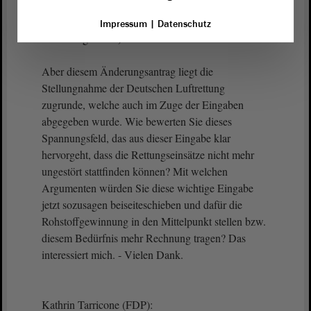
(Cornelia Lüddemann, GRÜNE: Warum haben Sie
Impressum
|
Datenschutz
ihn dann gestellt?)
Aber diesem Änderungsantrag liegt die
Stellungnahme der Deutschen Luftrettung
zugrunde, welche auch im Zuge der Eingaben
abgegeben wurde. Wie bewerten Sie dieses
Spannungsfeld, das aus dieser Eingabe klar
hervorgeht, dass die Rettungseinsätze nicht mehr
ungestört stattfinden können? Mit welchen
Argumenten würden Sie diese wichtige Eingabe
jetzt sozusagen beiseiteschieben und dafür die
Rohstoffgewinnung in den Mittelpunkt stellen bzw.
diesem Bedürfnis mehr Rechnung tragen? Das
interessiert mich. - Vielen Dank.
Kathrin Tarricone (FDP):