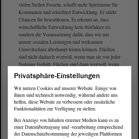
vielen Stellen Fesseln, schafft mehr Spielräume für
Kommunen und erleichtert Entwicklung. Er stärkt
Chancen für Investitionen. Er erkennt an, dass
wirtschaftliche Entwicklung kein Störfaktor ist,
sondern die Voraussetzung dafür, dass wir uns
unsere sozialen Leistungen und wirksamen
Umweltschutz überhaupt leisten können. Flächen
sind nicht dadurch wertvoll, wenn man sie von jeder
Nutzung freihält. Flächen sind dann wertvoll, wenn
sie Wohlstand, Lebensqualität und
Privatsphäre-Einstellungen
Zukunftsperspektiven ermöglichen.
Wir nutzen Cookies auf unserer Website. Einige von
Deshalb unterstützen wir diesen
ihnen sind technisch notwendig, während andere uns
Landesentwicklungsplan, nicht weil er jede liberale
helfen, diese Website zu verbessern oder zusätzliche
Funktionalitäten zur Verfügung zu stellen.
Forderung erfüllt, sondern weil er Sachsen-Anhalt
mehr Möglichkeiten eröffnet, als es der bisherige
Bei Anzeige von Inhalten externer Medien kann es zu
Plan tut. Das ist ein Schritt in die richtige Richtung.
einer Datenübertragung und -verarbeitung entsprechend
- Vielen Dank.
der Datenschutzbestimmung der jeweiligen Plattformen