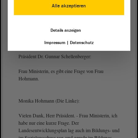
dieser Plan führt uns wirklich verlässlich und gut
Alle akzeptieren
abgewogen in die Zukunft. - Herzlichen Dank.
(Beifall bei der FDP und bei der CDU -
Details anzeigen
Zustimmung von Dr. Falko Grube, SPD)
Impressum
|
Datenschutz
Präsident Dr. Gunnar Schellenberger:
Frau Ministerin, es gibt eine Frage von Frau
Hohmann.
Monika Hohmann (Die Linke):
Vielen Dank, Herr Präsident. - Frau Ministerin, ich
habe nur eine kurze Frage. Der
Landesentwicklungsplan lag auch im Bildungs- und
im Sozialausschuss vor, und gerade im Bildungs-