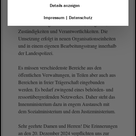
Die Konzeption der Landespolizei folgt dem
Details anzeigen
Grundsatz „Erkennen, Bewerten, Handeln“. Sie
definiert eine landeseinheitliche Risikobewertung
Impressum
|
Datenschutz
sowie klare Vorgaben zu Abläufen, Aufgaben,
Zuständigkeiten und Verantwortlichkeiten. Die
Umsetzung erfolgt in neuen Organisationseinheiten
und in einem eigenen Bearbeitungsstrang innerhalb
der Landespolizei.
Es müssen verschiedenste Bereiche aus den
öffentlichen Verwaltungen, in Teilen aber auch aus
Bereichen in freier Trägerschaft eingebunden
werden. Es bedarf zwingend eines behörden- und
ressortübergreifenden Netzwerkes. Daher steht das
Innenministerium dazu in engem Austausch mit
dem Sozialministerium und dem Justizministerium.
Sehr geehrte Damen und Herren! Die Erinnerungen
an den 20. Dezember 2024 verpflichten uns zur