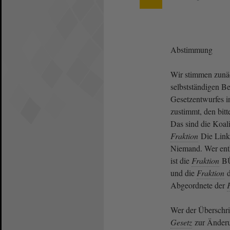
Abstimmung
Wir stimmen zunäc
selbstständigen 
Gesetzentwurfes i
zustimmt, den bitt
Das sind die Koali
Fraktion
Die Linke
Niemand. Wer ent
ist die
Fraktion
BÜ
und die
Fraktion
d
Abgeordnete der
Wer der Überschrif
Gesetz
zur Änderu