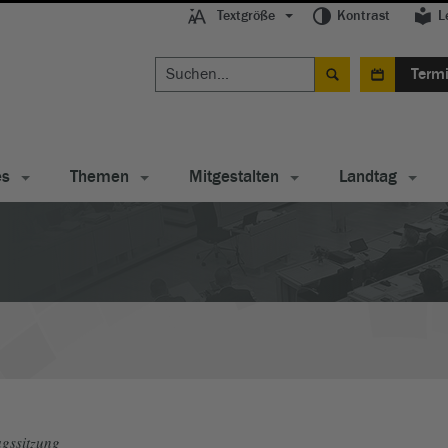
Textgröße
Kontrast
L
Term
es
Themen
Mitgestalten
Landtag
gssitzung