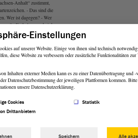
chsen-Anhalt“ zustimmt,
artenzeichen. - Das sind die
nen. Wer ist dagegen? - Wer
Stimme? Enthaltungen bei der
sphäre-Einstellungen
i der
Fraktion
BÜNDNIS
und bei der
Fraktion
Die
ookies auf unserer Website. Einige von ihnen sind technisch notwendi
lfen, diese Website zu verbessern oder zusätzliche Funktionalitäten zu
n seiner Gesamtheit zustimmt,
Kartenzeichen. Das sind die
on Inhalten externer Medien kann es zu einer Datenübertragung und -v
nen. Wer ist dagegen?
der Datenschutzbestimmung der jeweiligen Plattformen kommen. Bitte 
ält sich der Stimme? -
mationen unsere Datenschutzerklärung.
der AfD-
Fraktion
, bei der
S 90/DIE GRÜNEN und
ige Cookies
Statistik
e Linke. Somit ist das
von Drittanbietern
esamtheit beschlossen
ehnen
Speichern
Alle akze