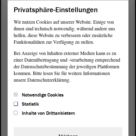
Verfahren. Dass wir diesen Schritt gemeinschaftlich
Privatsphäre-Einstellungen
hier gegangen sind, ist wirklich eine große
Leistung.
Wir nutzen Cookies auf unserer Website. Einige von
ihnen sind technisch notwendig, während andere uns
(Zustimmung von Matthias Redlich, CDU)
helfen, diese Website zu verbessern oder zusätzliche
Funktionalitäten zur Verfügung zu stellen.
Es spricht ehrlicherweise für diesen
Landtag
und
Bei Anzeige von Inhalten externer Medien kann es zu
für diese
Koalition
, dass wir bis zur letzten
einer Datenübertragung und -verarbeitung entsprechend
Plenarsitzung alles, was für das Land wichtig und
der Datenschutzbestimmung der jeweiligen Plattformen
notwendig ist, auch abgearbeitet haben, auch wenn
kommen. Bitte lesen Sie für weitere Informationen
andere schon längst im Wahlkampf unterwegs sind.
unsere Datenschutzerklärung.
Wir sind ein Arbeitsparlament, wir sind eine
Arbeitskoalition und an diesem Beispiel kann man
Notwendige Cookies
das sehr gut sehen.
Statistik
(Zustimmung bei der SPD, bei der CDU und bei
Inhalte von Drittanbietern
der FDP)
Für alle, die Interesse an Statistik haben, möchte ich