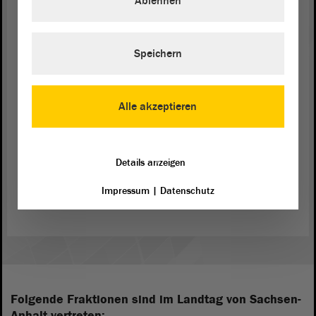
Ablehnen
sagen, dass wir nach meinen Recherchen das
sechste Bundesland sind, das es geschafft hat, ein
solches
Gesetz
zu verabschieden. Die anderen sind
Speichern
deutlich hintendran. Das ist etwas, worauf wir sehr
stolz blicken können. - Herzlichen Dank für Ihre
Aufmerksamkeit.
Alle akzeptieren
Details anzeigen
Zurück zur Landtagssitzung
Impressum
|
Datenschutz
Folgende Fraktionen sind im Landtag von Sachsen-
Anhalt vertreten: