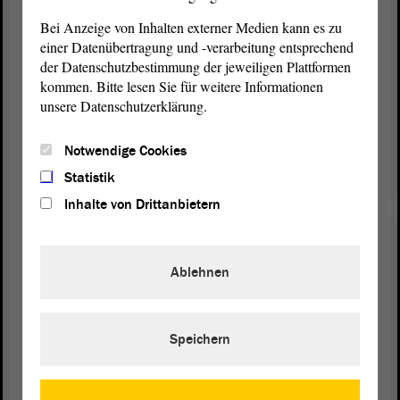
Bei Anzeige von Inhalten externer Medien kann es zu
Deswegen kann man diesen Gesetzentwurf nur
einer Datenübertragung und -verarbeitung entsprechend
ablehnen, und das tun wir als AfD hiermit. Auch
der Datenschutzbestimmung der jeweiligen Plattformen
was Ihren Entschließungsantrag angeht: Hier
kommen. Bitte lesen Sie für weitere Informationen
Planungs- und Investitionssicherheit sicherstellen zu
unsere Datenschutzerklärung.
wollen, halte ich für blanken Hohn,
Notwendige Cookies
(Dr. Katja Pähle, SPD: Herr Köhler, das hat mit
dem
Gesetz
gar nichts zu tun! - Susan Sziborra-
Statistik
Seidlitz, GRÜNE: Keine Ahnung, echt nicht!)
Inhalte von Drittanbietern
und deswegen lehnen wir das in Gänze ab, Frau Dr.
Pähle.
Ablehnen
Speichern
Zurück zur Landtagssitzung